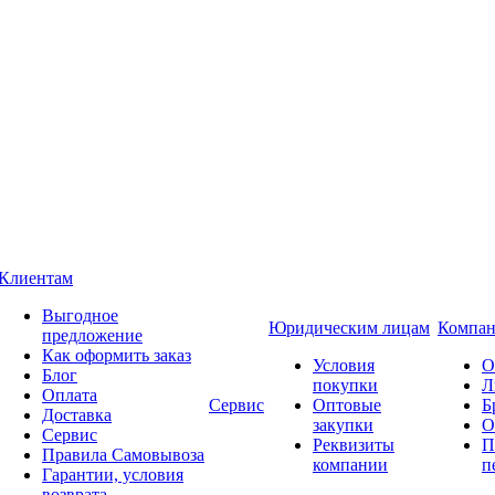
Клиентам
Выгодное
Юридическим лицам
Компан
предложение
Как оформить заказ
Условия
О
Блог
покупки
Л
Оплата
Сервис
Оптовые
Б
Доставка
закупки
О
Сервис
Реквизиты
П
Правила Самовывоза
компании
п
Гарантии, условия
возврата