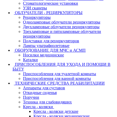
Стоматологические установки
УЗИ сканеры
ОБЛУЧАТЕЛИ - РЕЦИРКУЛЯТОРЫ
Рециркуляторы
Одноламповые облучатели рециркуляторы
Двухламповые облучатели рециркуляторы
Трехламповые и пятиламповые облучатели
рециркуляторы
Подставки для рециркуляторов
Лампы ультрафиолетовые
ОБОРУДОВАНИЕ ДЛЯ МЧС и АСМП
Носилки медицинские
Каталки
ПРИСПОСОБЛЕНИЯ ДЛЯ УХОДА И ПОМОЩИ В
БЫТУ
Приспособления для туалетной комнаты
Приспособления для ванной комнаты
ТЕХНИЧЕСКИЕ СРЕДСТВА РЕАБИЛИТАЦИИ
Аппараты для суставов
Откидные сиденья
Поручни
Техника для слабовидящих
Кресла - коляски
Кресла - коляски детские
Кресла - коляски механические