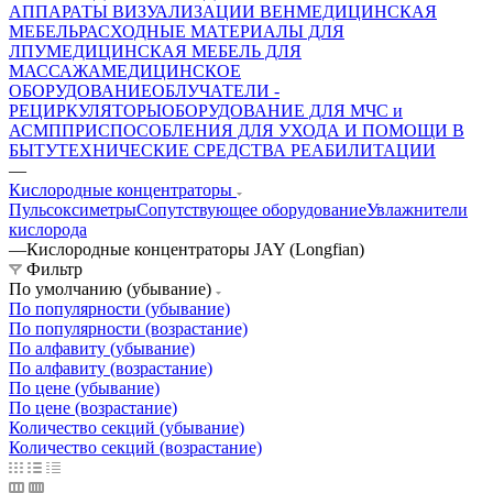
АППАРАТЫ ВИЗУАЛИЗАЦИИ ВЕН
МЕДИЦИНСКАЯ
МЕБЕЛЬ
РАСХОДНЫЕ МАТЕРИАЛЫ ДЛЯ
ЛПУ
МЕДИЦИНСКАЯ МЕБЕЛЬ ДЛЯ
МАССАЖА
МЕДИЦИНСКОЕ
ОБОРУДОВАНИЕ
ОБЛУЧАТЕЛИ -
РЕЦИРКУЛЯТОРЫ
ОБОРУДОВАНИЕ ДЛЯ МЧС и
АСМП
ПРИСПОСОБЛЕНИЯ ДЛЯ УХОДА И ПОМОЩИ В
БЫТУ
ТЕХНИЧЕСКИЕ СРЕДСТВА РЕАБИЛИТАЦИИ
—
Кислородные концентраторы
Пульсоксиметры
Сопутствующее оборудование
Увлажнители
кислорода
—
Кислородные концентраторы JAY (Longfian)
Фильтр
По умолчанию (убывание)
По популярности (убывание)
По популярности (возрастание)
По алфавиту (убывание)
По алфавиту (возрастание)
По цене (убывание)
По цене (возрастание)
Количество секций (убывание)
Количество секций (возрастание)