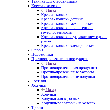
Техника для слабовидящих
Кресла - коляски
Назад
Кресла - коляски
Кресла - коляски детские
Кресла - коляски механические
Кресла - коляски повышенной
грузоподъемности
Кресла - коляски с управлением одной
рукой
Кресла - коляски электрические
Опоры
Подъемники
Противопролежневая продукция
Назад
Противопролежневая продукция
Противопролежневые матрасы
Противопролежневые подушки
Костыли
Ходунки
Назад
Ходунки
Ходунки для взрослых
Ходунки-роллаторы (на колесах)
Трости