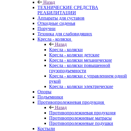
Назад
ТЕХНИЧЕСКИЕ СРЕДСТВА
РЕАБИЛИТАЦИИ
Аппараты для суставов
Откидные сиденья
Поручни
Техника для слабовидящих
Кресла - коляски
Назад
Кресла - коляски
Кресла - коляски детские
Кресла - коляски механические
Кресла - коляски повышенной
грузоподъемности
Кресла - коляски с управлением одной
рукой
Кресла - коляски электрические
Опоры
Подъемники
Противопролежневая продукция
Назад
Противопролежневая продукция
Противопролежневые матрасы
Противопролежневые подушки
Костыли