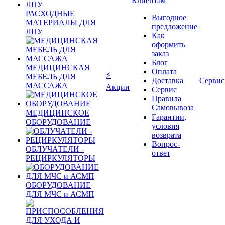
Клиентам
РАСХОДНЫЕ
Выгодное
МАТЕРИАЛЫ ДЛЯ
предложение
ЛПУ
Как
оформить
заказ
Блог
МЕДИЦИНСКАЯ
Оплата
⚡
МЕБЕЛЬ ДЛЯ
Доставка
Сервис
МАССАЖА
Акции
Сервис
Правила
Самовывоза
МЕДИЦИНСКОЕ
Гарантии,
ОБОРУДОВАНИЕ
условия
возврата
Вопрос-
ОБЛУЧАТЕЛИ -
ответ
РЕЦИРКУЛЯТОРЫ
ОБОРУДОВАНИЕ
ДЛЯ МЧС и АСМП