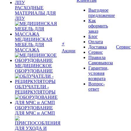
Клиентам
РАСХОДНЫЕ
Выгодное
МАТЕРИАЛЫ ДЛЯ
предложение
ЛПУ
Как
оформить
заказ
Блог
МЕДИЦИНСКАЯ
Оплата
⚡
МЕБЕЛЬ ДЛЯ
Доставка
Сервис
МАССАЖА
Акции
Сервис
Правила
Самовывоза
МЕДИЦИНСКОЕ
Гарантии,
ОБОРУДОВАНИЕ
условия
возврата
Вопрос-
ОБЛУЧАТЕЛИ -
ответ
РЕЦИРКУЛЯТОРЫ
ОБОРУДОВАНИЕ
ДЛЯ МЧС и АСМП