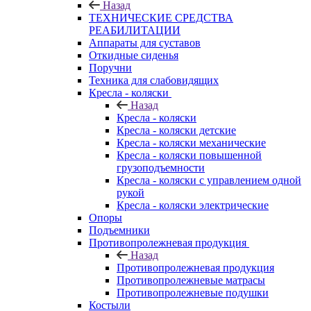
Назад
ТЕХНИЧЕСКИЕ СРЕДСТВА
РЕАБИЛИТАЦИИ
Аппараты для суставов
Откидные сиденья
Поручни
Техника для слабовидящих
Кресла - коляски
Назад
Кресла - коляски
Кресла - коляски детские
Кресла - коляски механические
Кресла - коляски повышенной
грузоподъемности
Кресла - коляски с управлением одной
рукой
Кресла - коляски электрические
Опоры
Подъемники
Противопролежневая продукция
Назад
Противопролежневая продукция
Противопролежневые матрасы
Противопролежневые подушки
Костыли