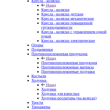
Кресла - коляски
Назад
Кресла - коляски
Кресла - коляски детские
Кресла - коляски механические
Кресла - коляски повышенной
грузоподъемности
Кресла - коляски с управлением одной
рукой
Кресла - коляски электрические
Опоры
Подъемники
Противопролежневая продукция
Назад
Противопролежневая продукция
Противопролежневые матрасы
Противопролежневые подушки
Костыли
Ходунки
Назад
Ходунки
Ходунки для взрослых
Ходунки-роллаторы (на колесах)
Трости
Тренажеры