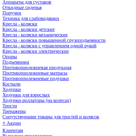
Аппараты для суставов
Откидные сиденья
Поручни
Техника для слабовидящих
Кресла - коляски
Кресла - коляски детские
Кресла - коляски механические
Кресла - коляски повышенной грузоподъемности
Кресла - коляски с управлением одной рукой
Кресла - коляски электрические
Опоры
Подъемники
Противопролежневая продукция
Противопролежневые матрасы
Противопролежневые подушки
Костыли
Ходунки
Ходунки для взрослых
Ходунки-роллаторы (на колесах)
Трости
Тренажеры
Сопутствующие товары для тростей и колясок
⚡ Акции
Клиентам
Выгодное предложение