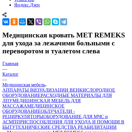
Яндекс.Дзен
Медицинская кровать MET REMEKS
для ухода за лежачими больными с
переворотом и туалетом слева
Главная
—
Каталог
—
Медицинская мебель
АППАРАТЫ ВИЗУАЛИЗАЦИИ ВЕН
КИСЛОРОДНОЕ
ОБОРУДОВАНИЕ
РАСХОДНЫЕ МАТЕРИАЛЫ ДЛЯ
ЛПУ
МЕДИЦИНСКАЯ МЕБЕЛЬ ДЛЯ
МАССАЖА
МЕДИЦИНСКОЕ
ОБОРУДОВАНИЕ
ОБЛУЧАТЕЛИ -
РЕЦИРКУЛЯТОРЫ
ОБОРУДОВАНИЕ ДЛЯ МЧС и
АСМП
ПРИСПОСОБЛЕНИЯ ДЛЯ УХОДА И ПОМОЩИ В
БЫТУ
ТЕХНИЧЕСКИЕ СРЕДСТВА РЕАБИЛИТАЦИИ