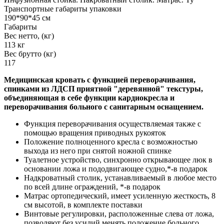
Транспортные габариты упаковки
190*90*45 см
Габариты
Вес нетто, (кг)
113 кг
Вес брутто (кг)
117
Медицинская кровать с функцией переворачивания,
спинками из ЛДСП приятной "деревянной" текстуры,
объединяющая в себе функции кардиокресла и
переворачивания больного с санитарным оснащением.
Функция переворачивания осуществляемая также с
помощью вращения приводных рукояток
Положение полноценного кресла с возможностью
выхода из него при снятой ножной спинке
Туалетное устройство, синхронно открывающее люк в
основании ложа и пододвигающее судно,*-в подарок
Надкроватный столик, устанавливаемый в любое место
по всей длине ограждений, *-в подарок
Матрас ортопедический, имеет усиленную жесткость, 8
см высотой, в комплекте поставки
Винтовые регулировки, расположенные слева от ложа,
позволяют без усилий менять положение больного