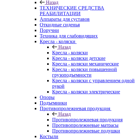
Назад
ТЕХНИЧЕСКИЕ СРЕДСТВА
РЕАБИЛИТАЦИИ
Аппараты для суставов
Откидные сиденья
Поручни
Техника для слабовидящих
Кресла - коляски
Назад
Кресла - коляски
Кресла - коляски детские
Кресла - коляски механические
Кресла - коляски повышенной
грузоподъемности
Кресла - коляски с управлением одной
рукой
Кресла - коляски электрические
Опоры
Подъемники
Противопролежневая продукция
Назад
Противопролежневая продукция
Противопролежневые матрасы
Противопролежневые подушки
Костыли