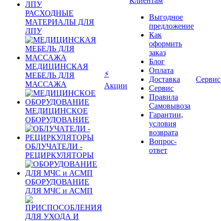
Клиентам
РАСХОДНЫЕ
Выгодное
МАТЕРИАЛЫ ДЛЯ
предложение
ЛПУ
Как
оформить
заказ
Блог
МЕДИЦИНСКАЯ
Оплата
⚡
МЕБЕЛЬ ДЛЯ
Доставка
Сервис
МАССАЖА
Акции
Сервис
Правила
Самовывоза
МЕДИЦИНСКОЕ
Гарантии,
ОБОРУДОВАНИЕ
условия
возврата
Вопрос-
ОБЛУЧАТЕЛИ -
ответ
РЕЦИРКУЛЯТОРЫ
ОБОРУДОВАНИЕ
ДЛЯ МЧС и АСМП