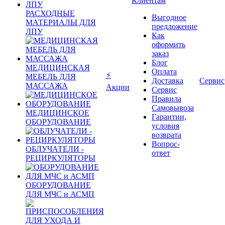
Клиентам
РАСХОДНЫЕ
Выгодное
МАТЕРИАЛЫ ДЛЯ
предложение
ЛПУ
Как
оформить
заказ
Блог
МЕДИЦИНСКАЯ
Оплата
⚡
МЕБЕЛЬ ДЛЯ
Доставка
Сервис
МАССАЖА
Акции
Сервис
Правила
Самовывоза
МЕДИЦИНСКОЕ
Гарантии,
ОБОРУДОВАНИЕ
условия
возврата
Вопрос-
ОБЛУЧАТЕЛИ -
ответ
РЕЦИРКУЛЯТОРЫ
ОБОРУДОВАНИЕ
ДЛЯ МЧС и АСМП