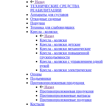
Назад
ТЕХНИЧЕСКИЕ СРЕДСТВА
РЕАБИЛИТАЦИИ
Аппараты для суставов
Откидные сиденья
Поручни
Техника для слабовидящих
Кресла - коляски
Назад
Кресла - коляски
Кресла - коляски детские
Кресла - коляски механические
Кресла - коляски повышенной
грузоподъемности
Кресла - коляски с управлением одной
рукой
Кресла - коляски электрические
Опоры
Подъемники
Противопролежневая продукция
Назад
Противопролежневая продукция
Противопролежневые матрасы
Противопролежневые подушки
Костыли