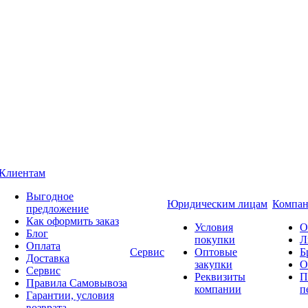
Клиентам
Выгодное
Юридическим лицам
Компан
предложение
Как оформить заказ
Условия
О
Блог
покупки
Л
Оплата
Сервис
Оптовые
Б
Доставка
закупки
О
Сервис
Реквизиты
П
Правила Самовывоза
компании
п
Гарантии, условия
возврата