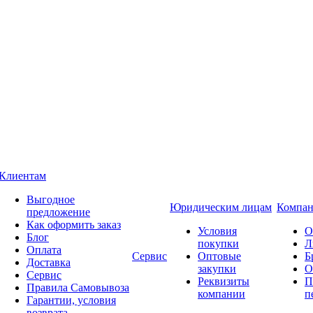
Клиентам
Выгодное
Юридическим лицам
Компан
предложение
Как оформить заказ
Условия
О
Блог
покупки
Л
Оплата
Сервис
Оптовые
Б
Доставка
закупки
О
Сервис
Реквизиты
П
Правила Самовывоза
компании
п
Гарантии, условия
возврата