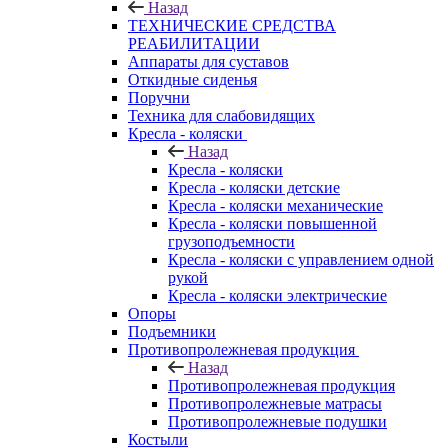
Назад
ТЕХНИЧЕСКИЕ СРЕДСТВА
РЕАБИЛИТАЦИИ
Аппараты для суставов
Откидные сиденья
Поручни
Техника для слабовидящих
Кресла - коляски
Назад
Кресла - коляски
Кресла - коляски детские
Кресла - коляски механические
Кресла - коляски повышенной
грузоподъемности
Кресла - коляски с управлением одной
рукой
Кресла - коляски электрические
Опоры
Подъемники
Противопролежневая продукция
Назад
Противопролежневая продукция
Противопролежневые матрасы
Противопролежневые подушки
Костыли