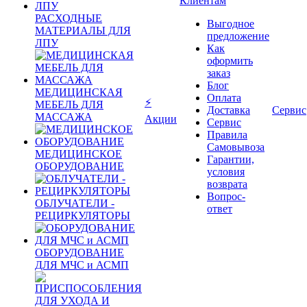
Клиентам
РАСХОДНЫЕ
Выгодное
МАТЕРИАЛЫ ДЛЯ
предложение
ЛПУ
Как
оформить
заказ
Блог
МЕДИЦИНСКАЯ
Оплата
⚡
МЕБЕЛЬ ДЛЯ
Доставка
Сервис
МАССАЖА
Акции
Сервис
Правила
Самовывоза
МЕДИЦИНСКОЕ
Гарантии,
ОБОРУДОВАНИЕ
условия
возврата
Вопрос-
ОБЛУЧАТЕЛИ -
ответ
РЕЦИРКУЛЯТОРЫ
ОБОРУДОВАНИЕ
ДЛЯ МЧС и АСМП