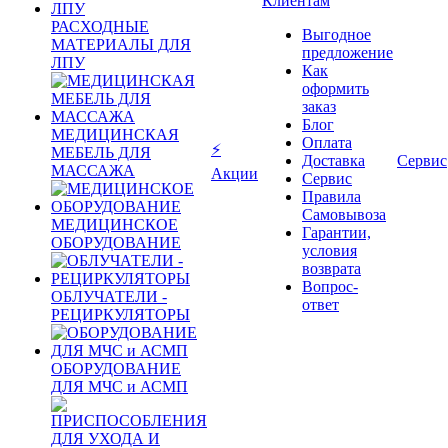
Клиентам
РАСХОДНЫЕ
Выгодное
МАТЕРИАЛЫ ДЛЯ
предложение
ЛПУ
Как
оформить
заказ
Блог
МЕДИЦИНСКАЯ
Оплата
⚡
МЕБЕЛЬ ДЛЯ
Доставка
Сервис
МАССАЖА
Акции
Сервис
Правила
Самовывоза
МЕДИЦИНСКОЕ
Гарантии,
ОБОРУДОВАНИЕ
условия
возврата
Вопрос-
ОБЛУЧАТЕЛИ -
ответ
РЕЦИРКУЛЯТОРЫ
ОБОРУДОВАНИЕ
ДЛЯ МЧС и АСМП