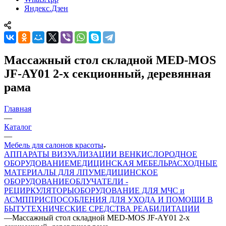
Яндекс.Дзен
Массажный стол складной MED-MOS
JF-AY01 2-х секционный, деревянная
рама
Главная
—
Каталог
—
Мебель для салонов красоты
АППАРАТЫ ВИЗУАЛИЗАЦИИ ВЕН
КИСЛОРОДНОЕ
ОБОРУДОВАНИЕ
МЕДИЦИНСКАЯ МЕБЕЛЬ
РАСХОДНЫЕ
МАТЕРИАЛЫ ДЛЯ ЛПУ
МЕДИЦИНСКОЕ
ОБОРУДОВАНИЕ
ОБЛУЧАТЕЛИ -
РЕЦИРКУЛЯТОРЫ
ОБОРУДОВАНИЕ ДЛЯ МЧС и
АСМП
ПРИСПОСОБЛЕНИЯ ДЛЯ УХОДА И ПОМОЩИ В
БЫТУ
ТЕХНИЧЕСКИЕ СРЕДСТВА РЕАБИЛИТАЦИИ
—
Массажный стол складной MED-MOS JF-AY01 2-х