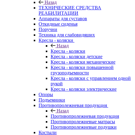
Назад
ТЕХНИЧЕСКИЕ СРЕДСТВА
РЕАБИЛИТАЦИИ
Аппараты для суставов
Откидные сиденья
Поручни
Техника для слабовидящих
Кресла - коляски
Назад
Кресла - коляски
Кресла - коляски детские
Кресла - коляски механические
Кресла - коляски повышенной
грузоподъемности
Кресла - коляски с управлением одной
рукой
Кресла - коляски электрические
Опоры
Подъемники
Противопролежневая продукция
Назад
Противопролежневая продукция
Противопролежневые матрасы
Противопролежневые подушки
Костыли