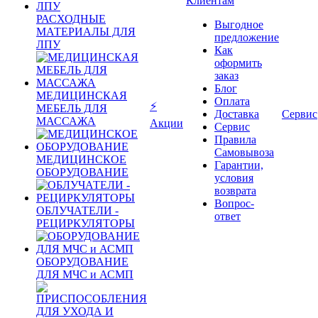
Клиентам
РАСХОДНЫЕ
Выгодное
МАТЕРИАЛЫ ДЛЯ
предложение
ЛПУ
Как
оформить
заказ
Блог
МЕДИЦИНСКАЯ
Оплата
⚡
МЕБЕЛЬ ДЛЯ
Доставка
Сервис
МАССАЖА
Акции
Сервис
Правила
Самовывоза
МЕДИЦИНСКОЕ
Гарантии,
ОБОРУДОВАНИЕ
условия
возврата
Вопрос-
ОБЛУЧАТЕЛИ -
ответ
РЕЦИРКУЛЯТОРЫ
ОБОРУДОВАНИЕ
ДЛЯ МЧС и АСМП