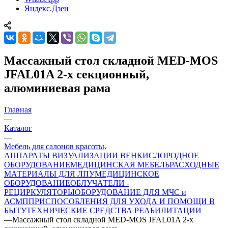
Яндекс.Дзен
Массажный стол складной MED-MOS
JFAL01A 2-х секционный,
алюминиевая рама
Главная
—
Каталог
—
Мебель для салонов красоты
АППАРАТЫ ВИЗУАЛИЗАЦИИ ВЕН
КИСЛОРОДНОЕ
ОБОРУДОВАНИЕ
МЕДИЦИНСКАЯ МЕБЕЛЬ
РАСХОДНЫЕ
МАТЕРИАЛЫ ДЛЯ ЛПУ
МЕДИЦИНСКОЕ
ОБОРУДОВАНИЕ
ОБЛУЧАТЕЛИ -
РЕЦИРКУЛЯТОРЫ
ОБОРУДОВАНИЕ ДЛЯ МЧС и
АСМП
ПРИСПОСОБЛЕНИЯ ДЛЯ УХОДА И ПОМОЩИ В
БЫТУ
ТЕХНИЧЕСКИЕ СРЕДСТВА РЕАБИЛИТАЦИИ
—
Массажный стол складной MED-MOS JFAL01A 2-х