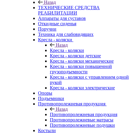
Назад
ТЕХНИЧЕСКИЕ СРЕДСТВА
РЕАБИЛИТАЦИИ
Аппараты для суставов
Откидные сиденья
Поручни
Техника для слабовидящих
Кресла - коляски
Назад
Кресла - коляски
Кресла - коляски детские
Кресла - коляски механические
Кресла - коляски повышенной
грузоподъемности
Кресла - коляски с управлением одной
рукой
Кресла - коляски электрические
Опоры
Подъемники
Противопролежневая продукция
Назад
Противопролежневая продукция
Противопролежневые матрасы
Противопролежневые подушки
Костыли