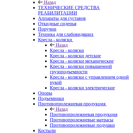
Назад
ТЕХНИЧЕСКИЕ СРЕДСТВА
РЕАБИЛИТАЦИИ
Аппараты для суставов
Откидные сиденья
Поручни
Техника для слабовидящих
Кресла - коляски
Назад
Кресла - коляски
Кресла - коляски детские
Кресла - коляски механические
Кресла - коляски повышенной
грузоподъемности
Кресла - коляски с управлением одной
рукой
Кресла - коляски электрические
Опоры
Подъемники
Противопролежневая продукция
Назад
Противопролежневая продукция
Противопролежневые матрасы
Противопролежневые подушки
Костыли