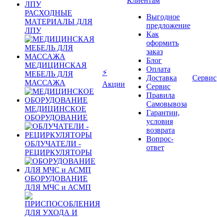
Клиентам
РАСХОДНЫЕ
Выгодное
МАТЕРИАЛЫ ДЛЯ
предложение
ЛПУ
Как
оформить
заказ
Блог
МЕДИЦИНСКАЯ
Оплата
⚡
МЕБЕЛЬ ДЛЯ
Доставка
Сервис
МАССАЖА
Акции
Сервис
Правила
Самовывоза
МЕДИЦИНСКОЕ
Гарантии,
ОБОРУДОВАНИЕ
условия
возврата
Вопрос-
ОБЛУЧАТЕЛИ -
ответ
РЕЦИРКУЛЯТОРЫ
ОБОРУДОВАНИЕ
ДЛЯ МЧС и АСМП