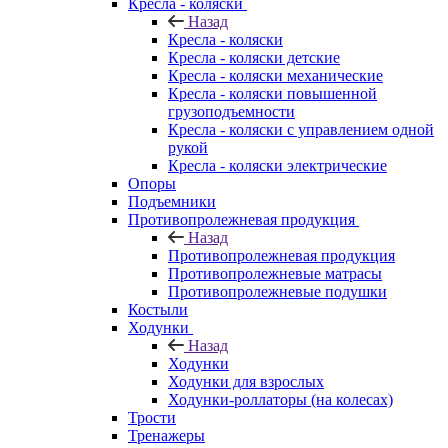
Кресла - коляски
Назад
Кресла - коляски
Кресла - коляски детские
Кресла - коляски механические
Кресла - коляски повышенной
грузоподъемности
Кресла - коляски с управлением одной
рукой
Кресла - коляски электрические
Опоры
Подъемники
Противопролежневая продукция
Назад
Противопролежневая продукция
Противопролежневые матрасы
Противопролежневые подушки
Костыли
Ходунки
Назад
Ходунки
Ходунки для взрослых
Ходунки-роллаторы (на колесах)
Трости
Тренажеры