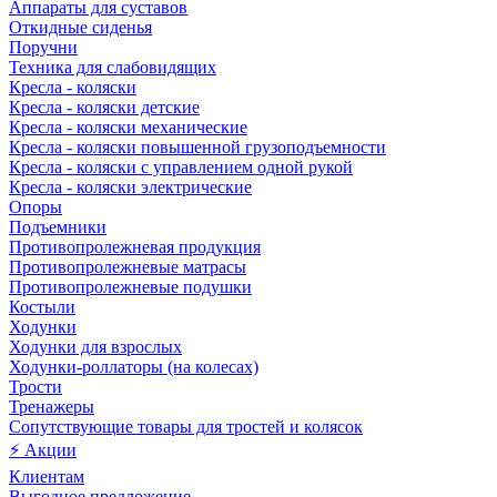
Аппараты для суставов
Откидные сиденья
Поручни
Техника для слабовидящих
Кресла - коляски
Кресла - коляски детские
Кресла - коляски механические
Кресла - коляски повышенной грузоподъемности
Кресла - коляски с управлением одной рукой
Кресла - коляски электрические
Опоры
Подъемники
Противопролежневая продукция
Противопролежневые матрасы
Противопролежневые подушки
Костыли
Ходунки
Ходунки для взрослых
Ходунки-роллаторы (на колесах)
Трости
Тренажеры
Сопутствующие товары для тростей и колясок
⚡ Акции
Клиентам
Выгодное предложение