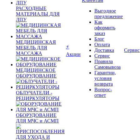
Клиентам
РАСХОДНЫЕ
Выгодное
МАТЕРИАЛЫ ДЛЯ
предложение
ЛПУ
Как
оформить
заказ
Блог
МЕДИЦИНСКАЯ
Оплата
⚡
МЕБЕЛЬ ДЛЯ
Доставка
Сервис
МАССАЖА
Акции
Сервис
Правила
Самовывоза
МЕДИЦИНСКОЕ
Гарантии,
ОБОРУДОВАНИЕ
условия
возврата
Вопрос-
ОБЛУЧАТЕЛИ -
ответ
РЕЦИРКУЛЯТОРЫ
ОБОРУДОВАНИЕ
ДЛЯ МЧС и АСМП