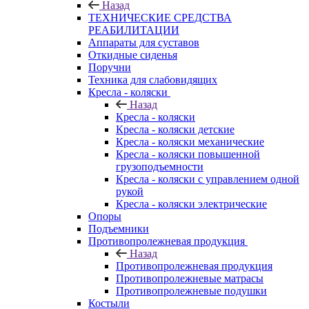
Назад
ТЕХНИЧЕСКИЕ СРЕДСТВА
РЕАБИЛИТАЦИИ
Аппараты для суставов
Откидные сиденья
Поручни
Техника для слабовидящих
Кресла - коляски
Назад
Кресла - коляски
Кресла - коляски детские
Кресла - коляски механические
Кресла - коляски повышенной
грузоподъемности
Кресла - коляски с управлением одной
рукой
Кресла - коляски электрические
Опоры
Подъемники
Противопролежневая продукция
Назад
Противопролежневая продукция
Противопролежневые матрасы
Противопролежневые подушки
Костыли