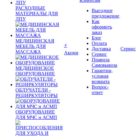
Клиентам
РАСХОДНЫЕ
Выгодное
МАТЕРИАЛЫ ДЛЯ
предложение
ЛПУ
Как
оформить
заказ
Блог
МЕДИЦИНСКАЯ
Оплата
⚡
МЕБЕЛЬ ДЛЯ
Доставка
Сервис
МАССАЖА
Акции
Сервис
Правила
Самовывоза
МЕДИЦИНСКОЕ
Гарантии,
ОБОРУДОВАНИЕ
условия
возврата
Вопрос-
ОБЛУЧАТЕЛИ -
ответ
РЕЦИРКУЛЯТОРЫ
ОБОРУДОВАНИЕ
ДЛЯ МЧС и АСМП