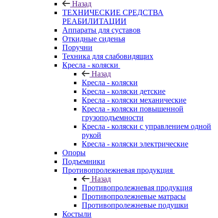
Назад
ТЕХНИЧЕСКИЕ СРЕДСТВА
РЕАБИЛИТАЦИИ
Аппараты для суставов
Откидные сиденья
Поручни
Техника для слабовидящих
Кресла - коляски
Назад
Кресла - коляски
Кресла - коляски детские
Кресла - коляски механические
Кресла - коляски повышенной
грузоподъемности
Кресла - коляски с управлением одной
рукой
Кресла - коляски электрические
Опоры
Подъемники
Противопролежневая продукция
Назад
Противопролежневая продукция
Противопролежневые матрасы
Противопролежневые подушки
Костыли