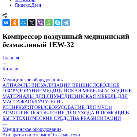
Яндекс.Дзен
Компрессор воздушный медицинский
безмасляный 1EW-32
Главная
—
Каталог
—
Медицинское оборудование
АППАРАТЫ ВИЗУАЛИЗАЦИИ ВЕН
КИСЛОРОДНОЕ
ОБОРУДОВАНИЕ
МЕДИЦИНСКАЯ МЕБЕЛЬ
РАСХОДНЫЕ
МАТЕРИАЛЫ ДЛЯ ЛПУ
МЕДИЦИНСКАЯ МЕБЕЛЬ ДЛЯ
МАССАЖА
ОБЛУЧАТЕЛИ -
РЕЦИРКУЛЯТОРЫ
ОБОРУДОВАНИЕ ДЛЯ МЧС и
АСМП
ПРИСПОСОБЛЕНИЯ ДЛЯ УХОДА И ПОМОЩИ В
БЫТУ
ТЕХНИЧЕСКИЕ СРЕДСТВА РЕАБИЛИТАЦИИ
—
Медицинское оборудование
Аппараты гипотермии
Отсасыватели