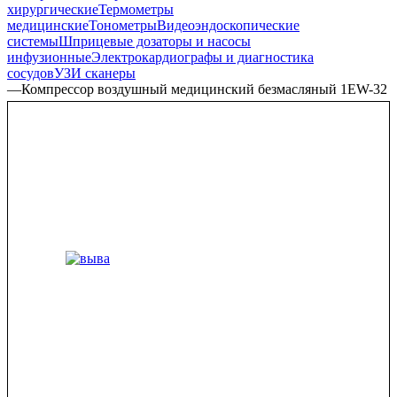
хирургические
Термометры
медицинские
Тонометры
Видеоэндоскопические
системы
Шприцевые дозаторы и насосы
инфузионные
Электрокардиографы и диагностика
сосудов
УЗИ сканеры
—
Компрессор воздушный медицинский безмасляный 1EW-32