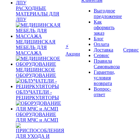
Клиентам
РАСХОДНЫЕ
Выгодное
МАТЕРИАЛЫ ДЛЯ
предложение
ЛПУ
Как
оформить
заказ
Блог
МЕДИЦИНСКАЯ
Оплата
⚡
МЕБЕЛЬ ДЛЯ
Доставка
Сервис
МАССАЖА
Акции
Сервис
Правила
Самовывоза
МЕДИЦИНСКОЕ
Гарантии,
ОБОРУДОВАНИЕ
условия
возврата
Вопрос-
ОБЛУЧАТЕЛИ -
ответ
РЕЦИРКУЛЯТОРЫ
ОБОРУДОВАНИЕ
ДЛЯ МЧС и АСМП