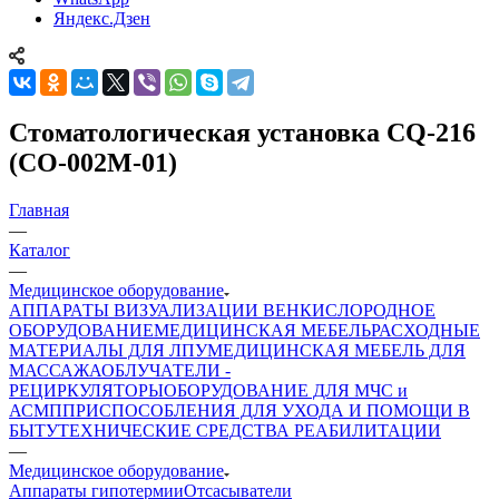
Яндекс.Дзен
Стоматологическая установка CQ-216
(СО-002М-01)
Главная
—
Каталог
—
Медицинское оборудование
АППАРАТЫ ВИЗУАЛИЗАЦИИ ВЕН
КИСЛОРОДНОЕ
ОБОРУДОВАНИЕ
МЕДИЦИНСКАЯ МЕБЕЛЬ
РАСХОДНЫЕ
МАТЕРИАЛЫ ДЛЯ ЛПУ
МЕДИЦИНСКАЯ МЕБЕЛЬ ДЛЯ
МАССАЖА
ОБЛУЧАТЕЛИ -
РЕЦИРКУЛЯТОРЫ
ОБОРУДОВАНИЕ ДЛЯ МЧС и
АСМП
ПРИСПОСОБЛЕНИЯ ДЛЯ УХОДА И ПОМОЩИ В
БЫТУ
ТЕХНИЧЕСКИЕ СРЕДСТВА РЕАБИЛИТАЦИИ
—
Медицинское оборудование
Аппараты гипотермии
Отсасыватели