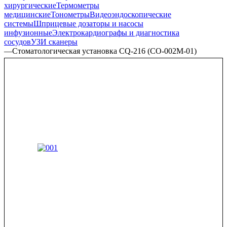
хирургические
Термометры
медицинские
Тонометры
Видеоэндоскопические
системы
Шприцевые дозаторы и насосы
инфузионные
Электрокардиографы и диагностика
сосудов
УЗИ сканеры
—
Стоматологическая установка CQ-216 (СО-002М-01)