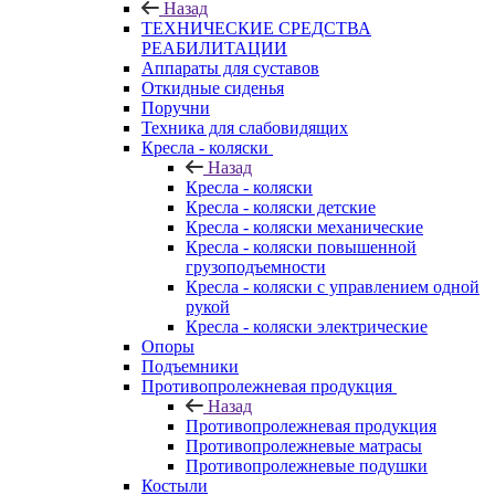
Назад
ТЕХНИЧЕСКИЕ СРЕДСТВА
РЕАБИЛИТАЦИИ
Аппараты для суставов
Откидные сиденья
Поручни
Техника для слабовидящих
Кресла - коляски
Назад
Кресла - коляски
Кресла - коляски детские
Кресла - коляски механические
Кресла - коляски повышенной
грузоподъемности
Кресла - коляски с управлением одной
рукой
Кресла - коляски электрические
Опоры
Подъемники
Противопролежневая продукция
Назад
Противопролежневая продукция
Противопролежневые матрасы
Противопролежневые подушки
Костыли