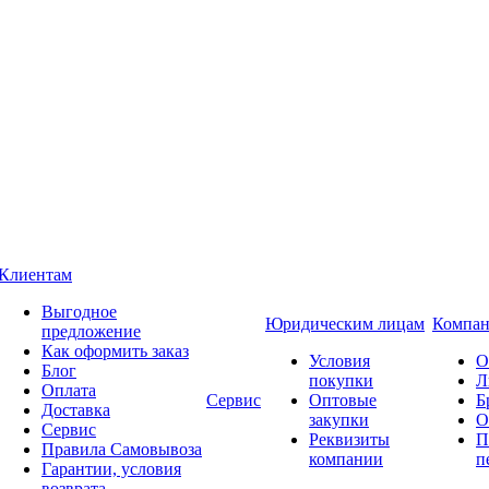
Клиентам
Выгодное
Юридическим лицам
Компан
предложение
Как оформить заказ
Условия
О
Блог
покупки
Л
Оплата
Сервис
Оптовые
Б
Доставка
закупки
О
Сервис
Реквизиты
П
Правила Самовывоза
компании
п
Гарантии, условия
возврата