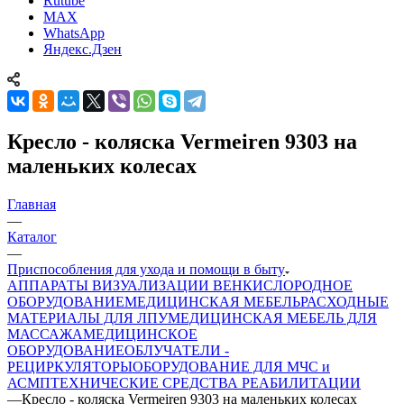
Rutube
MAX
WhatsApp
Яндекс.Дзен
Кресло - коляска Vermeiren 9303 на
маленьких колесах
Главная
—
Каталог
—
Приспособления для ухода и помощи в быту
АППАРАТЫ ВИЗУАЛИЗАЦИИ ВЕН
КИСЛОРОДНОЕ
ОБОРУДОВАНИЕ
МЕДИЦИНСКАЯ МЕБЕЛЬ
РАСХОДНЫЕ
МАТЕРИАЛЫ ДЛЯ ЛПУ
МЕДИЦИНСКАЯ МЕБЕЛЬ ДЛЯ
МАССАЖА
МЕДИЦИНСКОЕ
ОБОРУДОВАНИЕ
ОБЛУЧАТЕЛИ -
РЕЦИРКУЛЯТОРЫ
ОБОРУДОВАНИЕ ДЛЯ МЧС и
АСМП
ТЕХНИЧЕСКИЕ СРЕДСТВА РЕАБИЛИТАЦИИ
—
Кресло - коляска Vermeiren 9303 на маленьких колесах