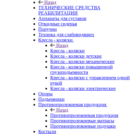
Назад
ТЕХНИЧЕСКИЕ СРЕДСТВА
РЕАБИЛИТАЦИИ
Аппараты для суставов
Откидные сиденья
Поручни
Техника для слабовидящих
Кресла - коляски
Назад
Кресла - коляски
Кресла - коляски детские
Кресла - коляски механические
Кресла - коляски повышенной
грузоподъемности
Кресла - коляски с управлением одной
рукой
Кресла - коляски электрические
Опоры
Подъемники
Противопролежневая продукция
Назад
Противопролежневая продукция
Противопролежневые матрасы
Противопролежневые подушки
Костыли