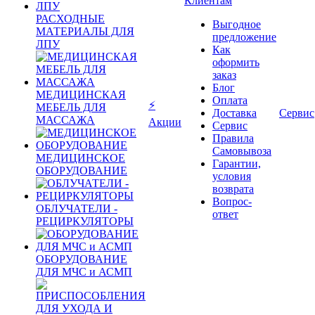
Клиентам
РАСХОДНЫЕ
Выгодное
МАТЕРИАЛЫ ДЛЯ
предложение
ЛПУ
Как
оформить
заказ
Блог
МЕДИЦИНСКАЯ
Оплата
⚡
МЕБЕЛЬ ДЛЯ
Доставка
Сервис
МАССАЖА
Акции
Сервис
Правила
Самовывоза
МЕДИЦИНСКОЕ
Гарантии,
ОБОРУДОВАНИЕ
условия
возврата
Вопрос-
ОБЛУЧАТЕЛИ -
ответ
РЕЦИРКУЛЯТОРЫ
ОБОРУДОВАНИЕ
ДЛЯ МЧС и АСМП