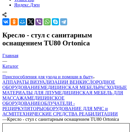
Яндекс.Дзен
Кресло - стул с санитарным
оснащением TU80 Ortonica
Главная
—
Каталог
—
Приспособления для ухода и помощи в быту
АППАРАТЫ ВИЗУАЛИЗАЦИИ ВЕН
КИСЛОРОДНОЕ
ОБОРУДОВАНИЕ
МЕДИЦИНСКАЯ МЕБЕЛЬ
РАСХОДНЫЕ
МАТЕРИАЛЫ ДЛЯ ЛПУ
МЕДИЦИНСКАЯ МЕБЕЛЬ ДЛЯ
МАССАЖА
МЕДИЦИНСКОЕ
ОБОРУДОВАНИЕ
ОБЛУЧАТЕЛИ -
РЕЦИРКУЛЯТОРЫ
ОБОРУДОВАНИЕ ДЛЯ МЧС и
АСМП
ТЕХНИЧЕСКИЕ СРЕДСТВА РЕАБИЛИТАЦИИ
—
Кресло - стул с санитарным оснащением TU80 Ortonica