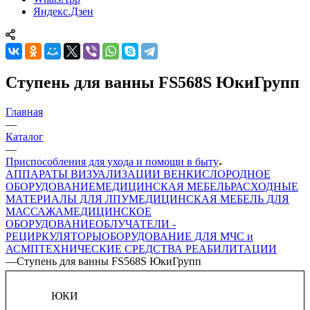
Яндекс.Дзен
Ступень для ванны FS568S ЮкиГрупп
Главная
—
Каталог
—
Приспособления для ухода и помощи в быту
АППАРАТЫ ВИЗУАЛИЗАЦИИ ВЕН
КИСЛОРОДНОЕ
ОБОРУДОВАНИЕ
МЕДИЦИНСКАЯ МЕБЕЛЬ
РАСХОДНЫЕ
МАТЕРИАЛЫ ДЛЯ ЛПУ
МЕДИЦИНСКАЯ МЕБЕЛЬ ДЛЯ
МАССАЖА
МЕДИЦИНСКОЕ
ОБОРУДОВАНИЕ
ОБЛУЧАТЕЛИ -
РЕЦИРКУЛЯТОРЫ
ОБОРУДОВАНИЕ ДЛЯ МЧС и
АСМП
ТЕХНИЧЕСКИЕ СРЕДСТВА РЕАБИЛИТАЦИИ
—
Ступень для ванны FS568S ЮкиГрупп
ЮКИ