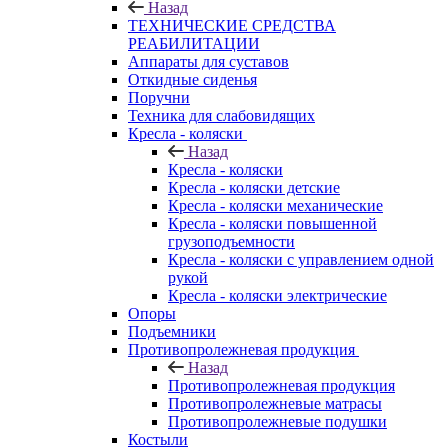
Назад
ТЕХНИЧЕСКИЕ СРЕДСТВА
РЕАБИЛИТАЦИИ
Аппараты для суставов
Откидные сиденья
Поручни
Техника для слабовидящих
Кресла - коляски
Назад
Кресла - коляски
Кресла - коляски детские
Кресла - коляски механические
Кресла - коляски повышенной
грузоподъемности
Кресла - коляски с управлением одной
рукой
Кресла - коляски электрические
Опоры
Подъемники
Противопролежневая продукция
Назад
Противопролежневая продукция
Противопролежневые матрасы
Противопролежневые подушки
Костыли