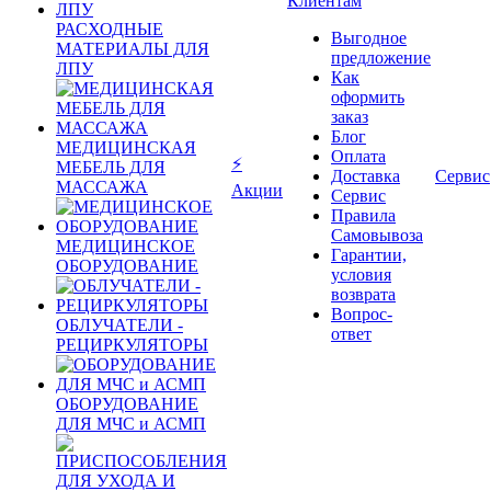
Клиентам
РАСХОДНЫЕ
Выгодное
МАТЕРИАЛЫ ДЛЯ
предложение
ЛПУ
Как
оформить
заказ
Блог
МЕДИЦИНСКАЯ
Оплата
⚡
МЕБЕЛЬ ДЛЯ
Доставка
Сервис
МАССАЖА
Акции
Сервис
Правила
Самовывоза
МЕДИЦИНСКОЕ
Гарантии,
ОБОРУДОВАНИЕ
условия
возврата
Вопрос-
ОБЛУЧАТЕЛИ -
ответ
РЕЦИРКУЛЯТОРЫ
ОБОРУДОВАНИЕ
ДЛЯ МЧС и АСМП