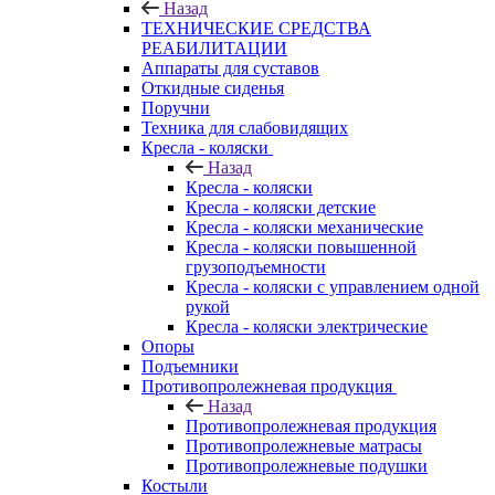
Назад
ТЕХНИЧЕСКИЕ СРЕДСТВА
РЕАБИЛИТАЦИИ
Аппараты для суставов
Откидные сиденья
Поручни
Техника для слабовидящих
Кресла - коляски
Назад
Кресла - коляски
Кресла - коляски детские
Кресла - коляски механические
Кресла - коляски повышенной
грузоподъемности
Кресла - коляски с управлением одной
рукой
Кресла - коляски электрические
Опоры
Подъемники
Противопролежневая продукция
Назад
Противопролежневая продукция
Противопролежневые матрасы
Противопролежневые подушки
Костыли