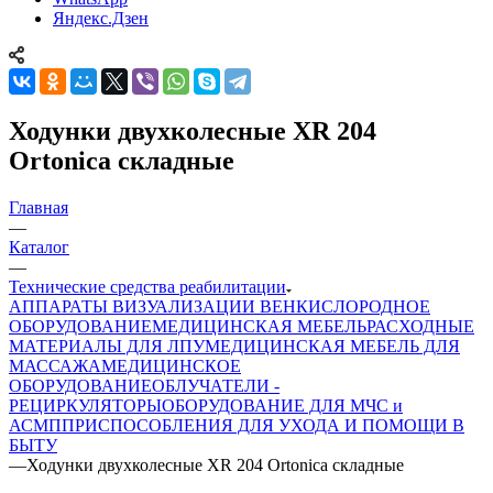
Яндекс.Дзен
Ходунки двухколесные XR 204
Ortonica складные
Главная
—
Каталог
—
Технические средства реабилитации
АППАРАТЫ ВИЗУАЛИЗАЦИИ ВЕН
КИСЛОРОДНОЕ
ОБОРУДОВАНИЕ
МЕДИЦИНСКАЯ МЕБЕЛЬ
РАСХОДНЫЕ
МАТЕРИАЛЫ ДЛЯ ЛПУ
МЕДИЦИНСКАЯ МЕБЕЛЬ ДЛЯ
МАССАЖА
МЕДИЦИНСКОЕ
ОБОРУДОВАНИЕ
ОБЛУЧАТЕЛИ -
РЕЦИРКУЛЯТОРЫ
ОБОРУДОВАНИЕ ДЛЯ МЧС и
АСМП
ПРИСПОСОБЛЕНИЯ ДЛЯ УХОДА И ПОМОЩИ В
БЫТУ
—
Ходунки двухколесные XR 204 Ortonica складные