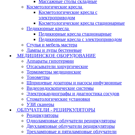
Массажные столы складные
Косметологические кресла
Косметологические кресла с
электроприводом
Косметологические кресла стационарные
Педикюрные кресла
Педикюрные кресла стационарные
Педикюрные кресла с электроприводом
Стулья и мебель мастера
Лампы и лупы бестеневые
МЕДИЦИНСКОЕ ОБОРУДОВАНИЕ
Аппараты гипотермии
Отсасыватели хирургические
Термометры медицинские
Тонометры
Шприцевые дозаторы и насосы инфузионные
Видеоэндоскопические системы
Электрокардиографы и диагностика сосудов
Стоматологические установки
УЗИ сканеры
ОБЛУЧАТЕЛИ - РЕЦИРКУЛЯТОРЫ
Рециркуляторы
Одноламповые облучатели рециркуляторы
Двухламповые облучатели рециркуляторы
Трехламповые и пятиламповые облучатели