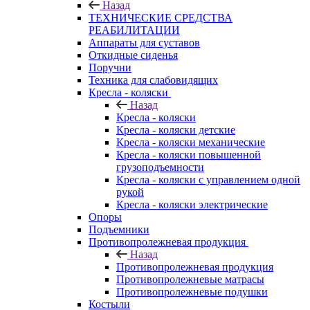
Назад
ТЕХНИЧЕСКИЕ СРЕДСТВА
РЕАБИЛИТАЦИИ
Аппараты для суставов
Откидные сиденья
Поручни
Техника для слабовидящих
Кресла - коляски
Назад
Кресла - коляски
Кресла - коляски детские
Кресла - коляски механические
Кресла - коляски повышенной
грузоподъемности
Кресла - коляски с управлением одной
рукой
Кресла - коляски электрические
Опоры
Подъемники
Противопролежневая продукция
Назад
Противопролежневая продукция
Противопролежневые матрасы
Противопролежневые подушки
Костыли