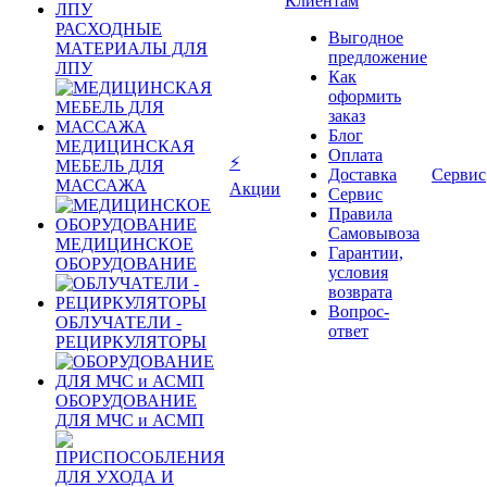
Клиентам
РАСХОДНЫЕ
Выгодное
МАТЕРИАЛЫ ДЛЯ
предложение
ЛПУ
Как
оформить
заказ
Блог
МЕДИЦИНСКАЯ
Оплата
⚡
МЕБЕЛЬ ДЛЯ
Доставка
Сервис
МАССАЖА
Акции
Сервис
Правила
Самовывоза
МЕДИЦИНСКОЕ
Гарантии,
ОБОРУДОВАНИЕ
условия
возврата
Вопрос-
ОБЛУЧАТЕЛИ -
ответ
РЕЦИРКУЛЯТОРЫ
ОБОРУДОВАНИЕ
ДЛЯ МЧС и АСМП