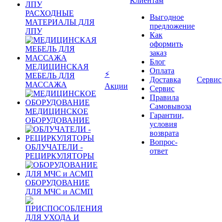
Клиентам
РАСХОДНЫЕ
Выгодное
МАТЕРИАЛЫ ДЛЯ
предложение
ЛПУ
Как
оформить
заказ
Блог
МЕДИЦИНСКАЯ
Оплата
⚡
МЕБЕЛЬ ДЛЯ
Доставка
Сервис
МАССАЖА
Акции
Сервис
Правила
Самовывоза
МЕДИЦИНСКОЕ
Гарантии,
ОБОРУДОВАНИЕ
условия
возврата
Вопрос-
ОБЛУЧАТЕЛИ -
ответ
РЕЦИРКУЛЯТОРЫ
ОБОРУДОВАНИЕ
ДЛЯ МЧС и АСМП