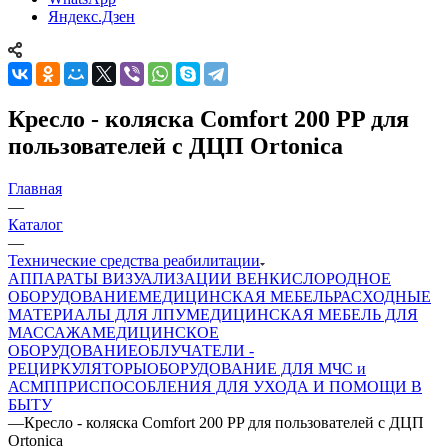
Яндекс.Дзен
Кресло - коляска Comfort 200 PP для
пользователей с ДЦП Ortonica
Главная
—
Каталог
—
Технические средства реабилитации
АППАРАТЫ ВИЗУАЛИЗАЦИИ ВЕН
КИСЛОРОДНОЕ
ОБОРУДОВАНИЕ
МЕДИЦИНСКАЯ МЕБЕЛЬ
РАСХОДНЫЕ
МАТЕРИАЛЫ ДЛЯ ЛПУ
МЕДИЦИНСКАЯ МЕБЕЛЬ ДЛЯ
МАССАЖА
МЕДИЦИНСКОЕ
ОБОРУДОВАНИЕ
ОБЛУЧАТЕЛИ -
РЕЦИРКУЛЯТОРЫ
ОБОРУДОВАНИЕ ДЛЯ МЧС и
АСМП
ПРИСПОСОБЛЕНИЯ ДЛЯ УХОДА И ПОМОЩИ В
БЫТУ
—
Кресло - коляска Comfort 200 PP для пользователей с ДЦП
Ortonica