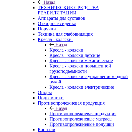
Назад
ТЕХНИЧЕСКИЕ СРЕДСТВА
РЕАБИЛИТАЦИИ
Аппараты для суставов
Откидные сиденья
Поручни
Техника для слабовидящих
Кресла - коляски
Назад
Кресла - коляски
Кресла - коляски детские
Кресла - коляски механические
Кресла - коляски повышенной
грузоподъемности
Кресла - коляски с управлением одной
рукой
Кресла - коляски электрические
Опоры
Подъемники
Противопролежневая продукция
Назад
Противопролежневая продукция
Противопролежневые матрасы
Противопролежневые подушки
Костыли