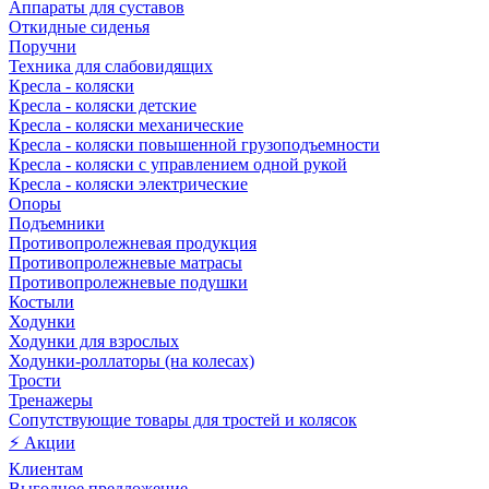
Аппараты для суставов
Откидные сиденья
Поручни
Техника для слабовидящих
Кресла - коляски
Кресла - коляски детские
Кресла - коляски механические
Кресла - коляски повышенной грузоподъемности
Кресла - коляски с управлением одной рукой
Кресла - коляски электрические
Опоры
Подъемники
Противопролежневая продукция
Противопролежневые матрасы
Противопролежневые подушки
Костыли
Ходунки
Ходунки для взрослых
Ходунки-роллаторы (на колесах)
Трости
Тренажеры
Сопутствующие товары для тростей и колясок
⚡ Акции
Клиентам
Выгодное предложение