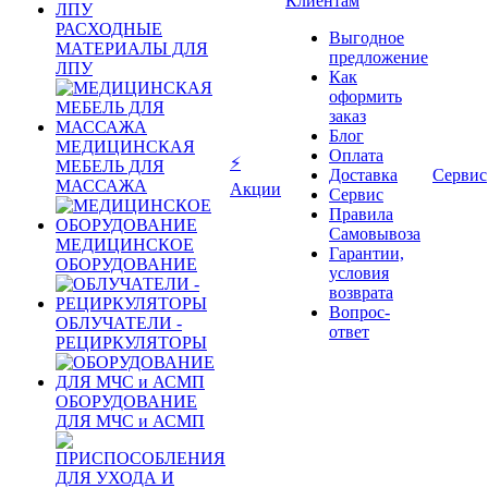
Клиентам
РАСХОДНЫЕ
Выгодное
МАТЕРИАЛЫ ДЛЯ
предложение
ЛПУ
Как
оформить
заказ
Блог
МЕДИЦИНСКАЯ
Оплата
⚡
МЕБЕЛЬ ДЛЯ
Доставка
Сервис
МАССАЖА
Акции
Сервис
Правила
Самовывоза
МЕДИЦИНСКОЕ
Гарантии,
ОБОРУДОВАНИЕ
условия
возврата
Вопрос-
ОБЛУЧАТЕЛИ -
ответ
РЕЦИРКУЛЯТОРЫ
ОБОРУДОВАНИЕ
ДЛЯ МЧС и АСМП