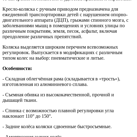
Кресло-коляска с ручным приводом предназначена для
ежедневной транспортировки детей с нарушением опорно-
двигательного аппарата (ДЦП), грыжами спинного мозга, с
заболеваниями мышц в помещениях и условиях улицы по
различным покрытиям, земля, песок, асфальт, включая
преодоление различных препятствий.
Коляска выделяется широким перечнем всевозможных
регулировок. Выпускается в модификациях с различным
типом колес на выбор: пневматические и литые.
Особенности:
- Складная
облегчённая рама (складывается в «трость»),
изготовленная из алюминиевого сплава.
- Съемная обивка из высококачественной, прочной и
дышащей ткани.
- Спинка с возможностью плавной регулировки угла
наклона
от 110° до 150°.
- З
адние колёса коляски сдвоенные быстросъемные.
- Амортизация задних колёс.