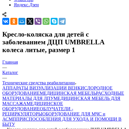
Яндекс.Дзен
Кресло-коляска для детей с
заболеванием ДЦП UMBRELLA
колеса литые, размер 1
Главная
—
Каталог
—
Технические средства реабилитации
АППАРАТЫ ВИЗУАЛИЗАЦИИ ВЕН
КИСЛОРОДНОЕ
ОБОРУДОВАНИЕ
МЕДИЦИНСКАЯ МЕБЕЛЬ
РАСХОДНЫЕ
МАТЕРИАЛЫ ДЛЯ ЛПУ
МЕДИЦИНСКАЯ МЕБЕЛЬ ДЛЯ
МАССАЖА
МЕДИЦИНСКОЕ
ОБОРУДОВАНИЕ
ОБЛУЧАТЕЛИ -
РЕЦИРКУЛЯТОРЫ
ОБОРУДОВАНИЕ ДЛЯ МЧС и
АСМП
ПРИСПОСОБЛЕНИЯ ДЛЯ УХОДА И ПОМОЩИ В
БЫТУ