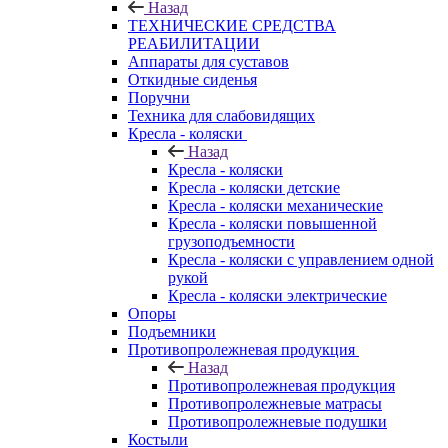
Назад
ТЕХНИЧЕСКИЕ СРЕДСТВА
РЕАБИЛИТАЦИИ
Аппараты для суставов
Откидные сиденья
Поручни
Техника для слабовидящих
Кресла - коляски
Назад
Кресла - коляски
Кресла - коляски детские
Кресла - коляски механические
Кресла - коляски повышенной
грузоподъемности
Кресла - коляски с управлением одной
рукой
Кресла - коляски электрические
Опоры
Подъемники
Противопролежневая продукция
Назад
Противопролежневая продукция
Противопролежневые матрасы
Противопролежневые подушки
Костыли