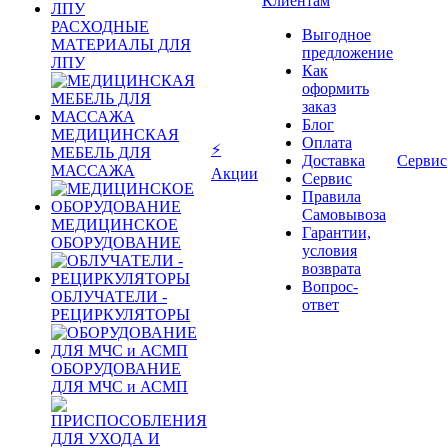
Клиентам
РАСХОДНЫЕ
Выгодное
МАТЕРИАЛЫ ДЛЯ
предложение
ЛПУ
Как
оформить
заказ
Блог
МЕДИЦИНСКАЯ
Оплата
⚡
МЕБЕЛЬ ДЛЯ
Доставка
Сервис
МАССАЖА
Акции
Сервис
Правила
Самовывоза
МЕДИЦИНСКОЕ
Гарантии,
ОБОРУДОВАНИЕ
условия
возврата
Вопрос-
ОБЛУЧАТЕЛИ -
ответ
РЕЦИРКУЛЯТОРЫ
ОБОРУДОВАНИЕ
ДЛЯ МЧС и АСМП