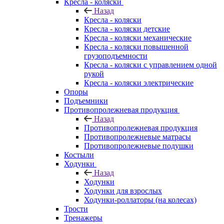
Кресла - коляски
Назад
Кресла - коляски
Кресла - коляски детские
Кресла - коляски механические
Кресла - коляски повышенной
грузоподъемности
Кресла - коляски с управлением одной
рукой
Кресла - коляски электрические
Опоры
Подъемники
Противопролежневая продукция
Назад
Противопролежневая продукция
Противопролежневые матрасы
Противопролежневые подушки
Костыли
Ходунки
Назад
Ходунки
Ходунки для взрослых
Ходунки-роллаторы (на колесах)
Трости
Тренажеры