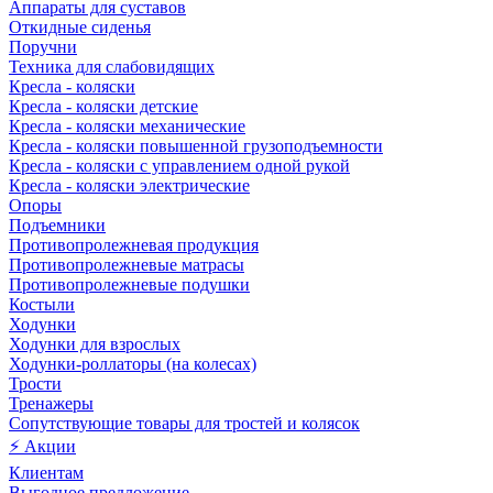
Аппараты для суставов
Откидные сиденья
Поручни
Техника для слабовидящих
Кресла - коляски
Кресла - коляски детские
Кресла - коляски механические
Кресла - коляски повышенной грузоподъемности
Кресла - коляски с управлением одной рукой
Кресла - коляски электрические
Опоры
Подъемники
Противопролежневая продукция
Противопролежневые матрасы
Противопролежневые подушки
Костыли
Ходунки
Ходунки для взрослых
Ходунки-роллаторы (на колесах)
Трости
Тренажеры
Сопутствующие товары для тростей и колясок
⚡ Акции
Клиентам
Выгодное предложение