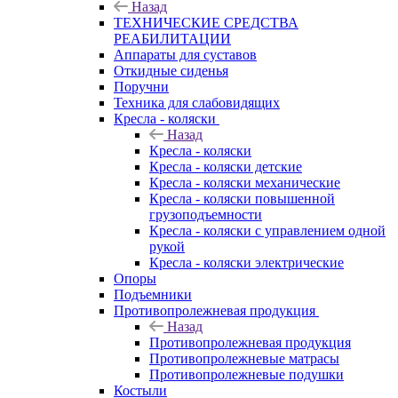
Назад
ТЕХНИЧЕСКИЕ СРЕДСТВА
РЕАБИЛИТАЦИИ
Аппараты для суставов
Откидные сиденья
Поручни
Техника для слабовидящих
Кресла - коляски
Назад
Кресла - коляски
Кресла - коляски детские
Кресла - коляски механические
Кресла - коляски повышенной
грузоподъемности
Кресла - коляски с управлением одной
рукой
Кресла - коляски электрические
Опоры
Подъемники
Противопролежневая продукция
Назад
Противопролежневая продукция
Противопролежневые матрасы
Противопролежневые подушки
Костыли