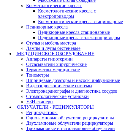
Массажные столы складные
Косметологические кресла
Косметологические кресла с
электроприводом
Косметологические кресла стационарные
Педикюрные кресла
Педикюрные кресла стационарные
Педикюрные кресла с электроприводом
Стулья и мебель мастера
Лампы и лупы бестеневые
МЕДИЦИНСКОЕ ОБОРУДОВАНИЕ
Аппараты гипотермии
Отсасыватели хирургические
Термометры медицинские
Тонометры
Шприцевые дозаторы и насосы инфузионные
Видеоэндоскопические системы
Электрокардиографы и диагностика сосудов
Стоматологические установки
УЗИ сканеры
ОБЛУЧАТЕЛИ - РЕЦИРКУЛЯТОРЫ
Рециркуляторы
Одноламповые облучатели рециркуляторы
Двухламповые облучатели рециркуляторы
Трехламповые и пятиламповые облучатели