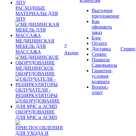
Клиентам
РАСХОДНЫЕ
Выгодное
МАТЕРИАЛЫ ДЛЯ
предложение
ЛПУ
Как
оформить
заказ
Блог
МЕДИЦИНСКАЯ
Оплата
⚡
МЕБЕЛЬ ДЛЯ
Доставка
Сервис
МАССАЖА
Акции
Сервис
Правила
Самовывоза
МЕДИЦИНСКОЕ
Гарантии,
ОБОРУДОВАНИЕ
условия
возврата
Вопрос-
ОБЛУЧАТЕЛИ -
ответ
РЕЦИРКУЛЯТОРЫ
ОБОРУДОВАНИЕ
ДЛЯ МЧС и АСМП