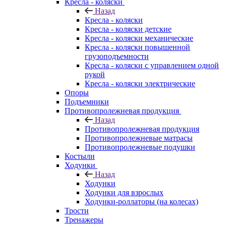
Кресла - коляски
Назад
Кресла - коляски
Кресла - коляски детские
Кресла - коляски механические
Кресла - коляски повышенной
грузоподъемности
Кресла - коляски с управлением одной
рукой
Кресла - коляски электрические
Опоры
Подъемники
Противопролежневая продукция
Назад
Противопролежневая продукция
Противопролежневые матрасы
Противопролежневые подушки
Костыли
Ходунки
Назад
Ходунки
Ходунки для взрослых
Ходунки-роллаторы (на колесах)
Трости
Тренажеры