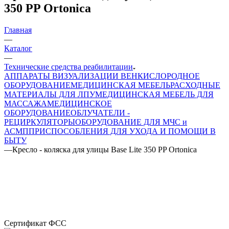
350 PP Ortonica
Главная
—
Каталог
—
Технические средства реабилитации
АППАРАТЫ ВИЗУАЛИЗАЦИИ ВЕН
КИСЛОРОДНОЕ
ОБОРУДОВАНИЕ
МЕДИЦИНСКАЯ МЕБЕЛЬ
РАСХОДНЫЕ
МАТЕРИАЛЫ ДЛЯ ЛПУ
МЕДИЦИНСКАЯ МЕБЕЛЬ ДЛЯ
МАССАЖА
МЕДИЦИНСКОЕ
ОБОРУДОВАНИЕ
ОБЛУЧАТЕЛИ -
РЕЦИРКУЛЯТОРЫ
ОБОРУДОВАНИЕ ДЛЯ МЧС и
АСМП
ПРИСПОСОБЛЕНИЯ ДЛЯ УХОДА И ПОМОЩИ В
БЫТУ
—
Кресло - коляска для улицы Base Lite 350 PP Ortonica
Сертификат ФСС