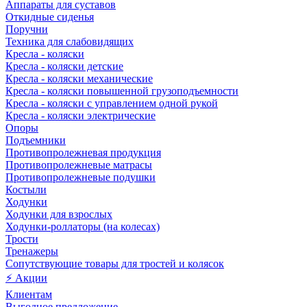
Аппараты для суставов
Откидные сиденья
Поручни
Техника для слабовидящих
Кресла - коляски
Кресла - коляски детские
Кресла - коляски механические
Кресла - коляски повышенной грузоподъемности
Кресла - коляски с управлением одной рукой
Кресла - коляски электрические
Опоры
Подъемники
Противопролежневая продукция
Противопролежневые матрасы
Противопролежневые подушки
Костыли
Ходунки
Ходунки для взрослых
Ходунки-роллаторы (на колесах)
Трости
Тренажеры
Сопутствующие товары для тростей и колясок
⚡ Акции
Клиентам
Выгодное предложение