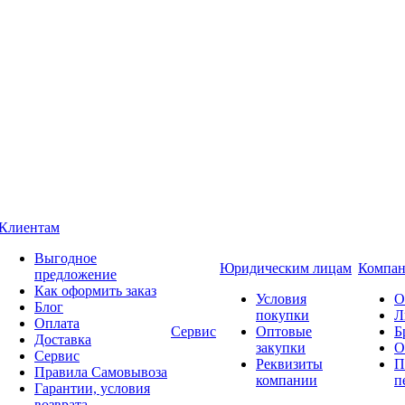
Клиентам
Выгодное
Юридическим лицам
Компан
предложение
Как оформить заказ
Условия
О
Блог
покупки
Л
Оплата
Сервис
Оптовые
Б
Доставка
закупки
О
Сервис
Реквизиты
П
Правила Самовывоза
компании
п
Гарантии, условия
возврата