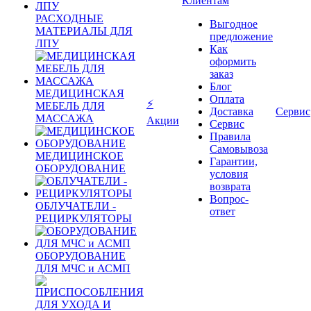
Клиентам
РАСХОДНЫЕ
Выгодное
МАТЕРИАЛЫ ДЛЯ
предложение
ЛПУ
Как
оформить
заказ
Блог
МЕДИЦИНСКАЯ
Оплата
⚡
МЕБЕЛЬ ДЛЯ
Доставка
Сервис
МАССАЖА
Акции
Сервис
Правила
Самовывоза
МЕДИЦИНСКОЕ
Гарантии,
ОБОРУДОВАНИЕ
условия
возврата
Вопрос-
ОБЛУЧАТЕЛИ -
ответ
РЕЦИРКУЛЯТОРЫ
ОБОРУДОВАНИЕ
ДЛЯ МЧС и АСМП