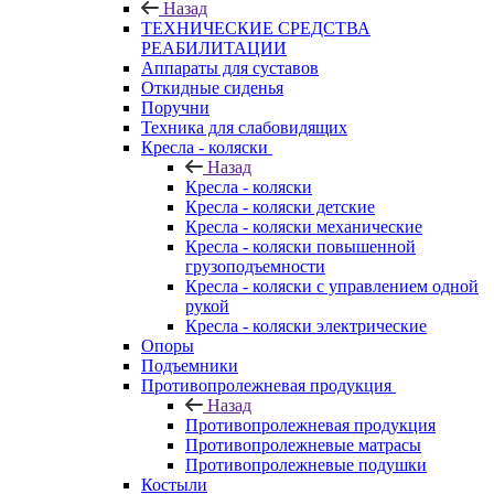
Назад
ТЕХНИЧЕСКИЕ СРЕДСТВА
РЕАБИЛИТАЦИИ
Аппараты для суставов
Откидные сиденья
Поручни
Техника для слабовидящих
Кресла - коляски
Назад
Кресла - коляски
Кресла - коляски детские
Кресла - коляски механические
Кресла - коляски повышенной
грузоподъемности
Кресла - коляски с управлением одной
рукой
Кресла - коляски электрические
Опоры
Подъемники
Противопролежневая продукция
Назад
Противопролежневая продукция
Противопролежневые матрасы
Противопролежневые подушки
Костыли