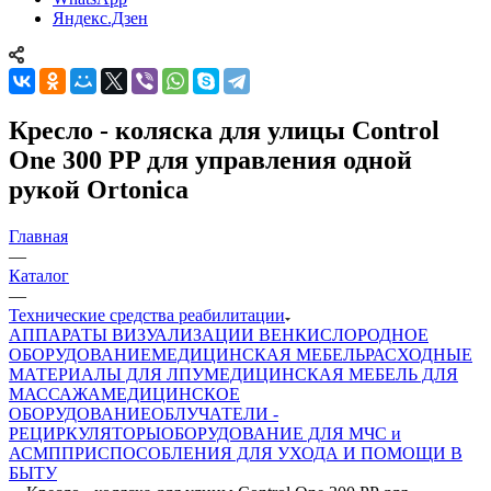
Яндекс.Дзен
Кресло - коляска для улицы Control
One 300 PP для управления одной
рукой Ortonica
Главная
—
Каталог
—
Технические средства реабилитации
АППАРАТЫ ВИЗУАЛИЗАЦИИ ВЕН
КИСЛОРОДНОЕ
ОБОРУДОВАНИЕ
МЕДИЦИНСКАЯ МЕБЕЛЬ
РАСХОДНЫЕ
МАТЕРИАЛЫ ДЛЯ ЛПУ
МЕДИЦИНСКАЯ МЕБЕЛЬ ДЛЯ
МАССАЖА
МЕДИЦИНСКОЕ
ОБОРУДОВАНИЕ
ОБЛУЧАТЕЛИ -
РЕЦИРКУЛЯТОРЫ
ОБОРУДОВАНИЕ ДЛЯ МЧС и
АСМП
ПРИСПОСОБЛЕНИЯ ДЛЯ УХОДА И ПОМОЩИ В
БЫТУ