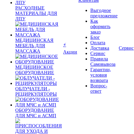
Клиентам
РАСХОДНЫЕ
Выгодное
МАТЕРИАЛЫ ДЛЯ
предложение
ЛПУ
Как
оформить
заказ
Блог
МЕДИЦИНСКАЯ
Оплата
⚡
МЕБЕЛЬ ДЛЯ
Доставка
Сервис
МАССАЖА
Акции
Сервис
Правила
Самовывоза
МЕДИЦИНСКОЕ
Гарантии,
ОБОРУДОВАНИЕ
условия
возврата
Вопрос-
ОБЛУЧАТЕЛИ -
ответ
РЕЦИРКУЛЯТОРЫ
ОБОРУДОВАНИЕ
ДЛЯ МЧС и АСМП