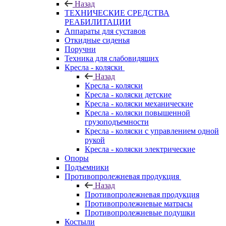
Назад
ТЕХНИЧЕСКИЕ СРЕДСТВА
РЕАБИЛИТАЦИИ
Аппараты для суставов
Откидные сиденья
Поручни
Техника для слабовидящих
Кресла - коляски
Назад
Кресла - коляски
Кресла - коляски детские
Кресла - коляски механические
Кресла - коляски повышенной
грузоподъемности
Кресла - коляски с управлением одной
рукой
Кресла - коляски электрические
Опоры
Подъемники
Противопролежневая продукция
Назад
Противопролежневая продукция
Противопролежневые матрасы
Противопролежневые подушки
Костыли