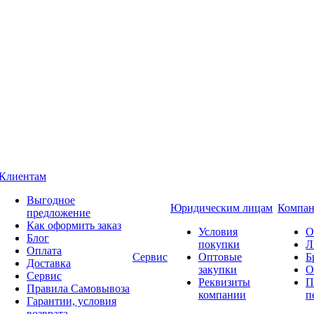
Клиентам
Выгодное
Юридическим лицам
Компан
предложение
Как оформить заказ
Условия
О
Блог
покупки
Л
Оплата
Сервис
Оптовые
Б
Доставка
закупки
О
Сервис
Реквизиты
П
Правила Самовывоза
компании
п
Гарантии, условия
возврата