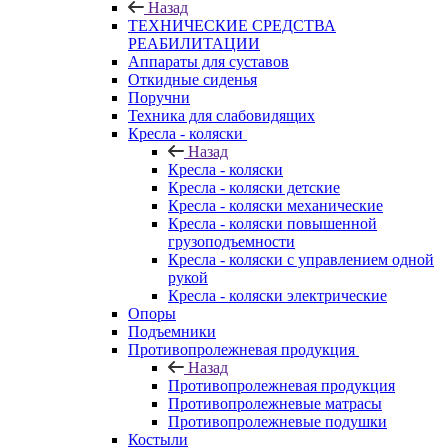
Назад
ТЕХНИЧЕСКИЕ СРЕДСТВА
РЕАБИЛИТАЦИИ
Аппараты для суставов
Откидные сиденья
Поручни
Техника для слабовидящих
Кресла - коляски
Назад
Кресла - коляски
Кресла - коляски детские
Кресла - коляски механические
Кресла - коляски повышенной
грузоподъемности
Кресла - коляски с управлением одной
рукой
Кресла - коляски электрические
Опоры
Подъемники
Противопролежневая продукция
Назад
Противопролежневая продукция
Противопролежневые матрасы
Противопролежневые подушки
Костыли