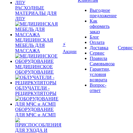
Клиентам
РАСХОДНЫЕ
Выгодное
МАТЕРИАЛЫ ДЛЯ
предложение
ЛПУ
Как
оформить
заказ
Блог
МЕДИЦИНСКАЯ
Оплата
⚡
МЕБЕЛЬ ДЛЯ
Доставка
Сервис
МАССАЖА
Акции
Сервис
Правила
Самовывоза
МЕДИЦИНСКОЕ
Гарантии,
ОБОРУДОВАНИЕ
условия
возврата
Вопрос-
ОБЛУЧАТЕЛИ -
ответ
РЕЦИРКУЛЯТОРЫ
ОБОРУДОВАНИЕ
ДЛЯ МЧС и АСМП