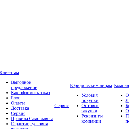
Клиентам
Выгодное
Юридическим лицам
Компан
предложение
Как оформить заказ
Условия
О
Блог
покупки
Л
Оплата
Сервис
Оптовые
Б
Доставка
закупки
О
Сервис
Реквизиты
П
Правила Самовывоза
компании
п
Гарантии, условия
возврата