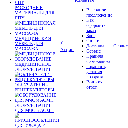
Клиентам
РАСХОДНЫЕ
Выгодное
МАТЕРИАЛЫ ДЛЯ
предложение
ЛПУ
Как
оформить
заказ
Блог
МЕДИЦИНСКАЯ
Оплата
⚡
МЕБЕЛЬ ДЛЯ
Доставка
Сервис
МАССАЖА
Акции
Сервис
Правила
Самовывоза
МЕДИЦИНСКОЕ
Гарантии,
ОБОРУДОВАНИЕ
условия
возврата
Вопрос-
ОБЛУЧАТЕЛИ -
ответ
РЕЦИРКУЛЯТОРЫ
ОБОРУДОВАНИЕ
ДЛЯ МЧС и АСМП