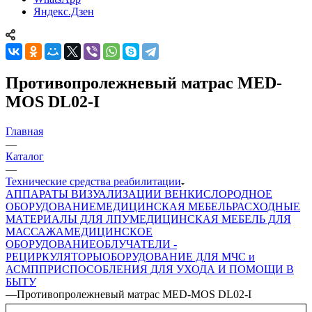
Яндекс.Дзен
Противопролежневый матрас MED-
MOS DL02-I
Главная
—
Каталог
—
Технические средства реабилитации
АППАРАТЫ ВИЗУАЛИЗАЦИИ ВЕН
КИСЛОРОДНОЕ
ОБОРУДОВАНИЕ
МЕДИЦИНСКАЯ МЕБЕЛЬ
РАСХОДНЫЕ
МАТЕРИАЛЫ ДЛЯ ЛПУ
МЕДИЦИНСКАЯ МЕБЕЛЬ ДЛЯ
МАССАЖА
МЕДИЦИНСКОЕ
ОБОРУДОВАНИЕ
ОБЛУЧАТЕЛИ -
РЕЦИРКУЛЯТОРЫ
ОБОРУДОВАНИЕ ДЛЯ МЧС и
АСМП
ПРИСПОСОБЛЕНИЯ ДЛЯ УХОДА И ПОМОЩИ В
БЫТУ
—
Противопролежневый матрас MED-MOS DL02-I