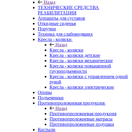
Назад
ТЕХНИЧЕСКИЕ СРЕДСТВА
РЕАБИЛИТАЦИИ
Аппараты для суставов
Откидные сиденья
Поручни
Техника для слабовидящих
Кресла - коляски
Назад
Кресла - коляски
Кресла - коляски детские
Кресла - коляски механические
Кресла - коляски повышенной
грузоподъемности
Кресла - коляски с управлением одной
рукой
Кресла - коляски электрические
Опоры
Подъемники
Противопролежневая продукция
Назад
Противопролежневая продукция
Противопролежневые матрасы
Противопролежневые подушки
Костыли