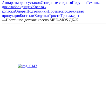
Аппараты для суставов
Откидные сиденья
Поручни
Техника
для слабовидящих
Кресла -
коляски
Опоры
Подъемники
Противопролежневая
продукция
Костыли
Ходунки
Трости
Тренажеры
—
Настенное детское кресло MED-MOS ДК-К