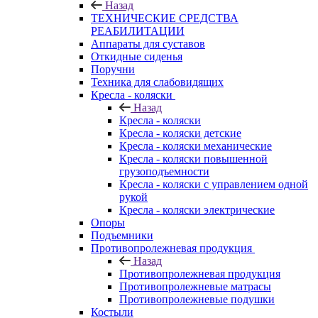
Назад
ТЕХНИЧЕСКИЕ СРЕДСТВА
РЕАБИЛИТАЦИИ
Аппараты для суставов
Откидные сиденья
Поручни
Техника для слабовидящих
Кресла - коляски
Назад
Кресла - коляски
Кресла - коляски детские
Кресла - коляски механические
Кресла - коляски повышенной
грузоподъемности
Кресла - коляски с управлением одной
рукой
Кресла - коляски электрические
Опоры
Подъемники
Противопролежневая продукция
Назад
Противопролежневая продукция
Противопролежневые матрасы
Противопролежневые подушки
Костыли