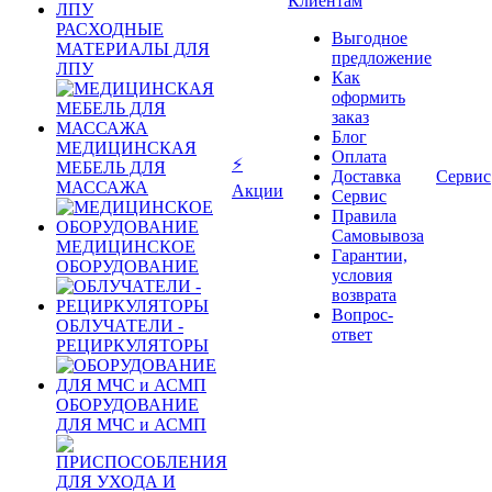
Клиентам
РАСХОДНЫЕ
Выгодное
МАТЕРИАЛЫ ДЛЯ
предложение
ЛПУ
Как
оформить
заказ
Блог
МЕДИЦИНСКАЯ
Оплата
⚡
МЕБЕЛЬ ДЛЯ
Доставка
Сервис
МАССАЖА
Акции
Сервис
Правила
Самовывоза
МЕДИЦИНСКОЕ
Гарантии,
ОБОРУДОВАНИЕ
условия
возврата
Вопрос-
ОБЛУЧАТЕЛИ -
ответ
РЕЦИРКУЛЯТОРЫ
ОБОРУДОВАНИЕ
ДЛЯ МЧС и АСМП