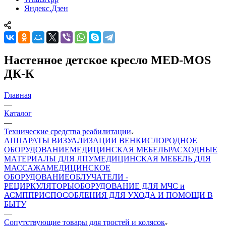
Яндекс.Дзен
Настенное детское кресло MED-MOS
ДК-К
Главная
—
Каталог
—
Технические средства реабилитации
АППАРАТЫ ВИЗУАЛИЗАЦИИ ВЕН
КИСЛОРОДНОЕ
ОБОРУДОВАНИЕ
МЕДИЦИНСКАЯ МЕБЕЛЬ
РАСХОДНЫЕ
МАТЕРИАЛЫ ДЛЯ ЛПУ
МЕДИЦИНСКАЯ МЕБЕЛЬ ДЛЯ
МАССАЖА
МЕДИЦИНСКОЕ
ОБОРУДОВАНИЕ
ОБЛУЧАТЕЛИ -
РЕЦИРКУЛЯТОРЫ
ОБОРУДОВАНИЕ ДЛЯ МЧС и
АСМП
ПРИСПОСОБЛЕНИЯ ДЛЯ УХОДА И ПОМОЩИ В
БЫТУ
—
Сопутствующие товары для тростей и колясок