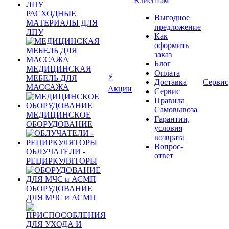
Клиентам
РАСХОДНЫЕ
Выгодное
МАТЕРИАЛЫ ДЛЯ
предложение
ЛПУ
Как
оформить
заказ
Блог
МЕДИЦИНСКАЯ
Оплата
⚡
МЕБЕЛЬ ДЛЯ
Доставка
Сервис
МАССАЖА
Акции
Сервис
Правила
Самовывоза
МЕДИЦИНСКОЕ
Гарантии,
ОБОРУДОВАНИЕ
условия
возврата
Вопрос-
ОБЛУЧАТЕЛИ -
ответ
РЕЦИРКУЛЯТОРЫ
ОБОРУДОВАНИЕ
ДЛЯ МЧС и АСМП