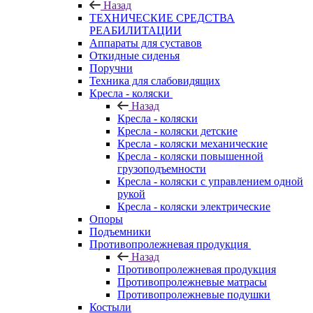
Назад
ТЕХНИЧЕСКИЕ СРЕДСТВА
РЕАБИЛИТАЦИИ
Аппараты для суставов
Откидные сиденья
Поручни
Техника для слабовидящих
Кресла - коляски
Назад
Кресла - коляски
Кресла - коляски детские
Кресла - коляски механические
Кресла - коляски повышенной
грузоподъемности
Кресла - коляски с управлением одной
рукой
Кресла - коляски электрические
Опоры
Подъемники
Противопролежневая продукция
Назад
Противопролежневая продукция
Противопролежневые матрасы
Противопролежневые подушки
Костыли