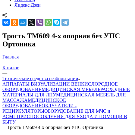
Яндекс.Дзен
Трость TM609 4-х опорная без УПС
Ортоника
Главная
—
Каталог
—
Технические средства реабилитации
АППАРАТЫ ВИЗУАЛИЗАЦИИ ВЕН
КИСЛОРОДНОЕ
ОБОРУДОВАНИЕ
МЕДИЦИНСКАЯ МЕБЕЛЬ
РАСХОДНЫЕ
МАТЕРИАЛЫ ДЛЯ ЛПУ
МЕДИЦИНСКАЯ МЕБЕЛЬ ДЛЯ
МАССАЖА
МЕДИЦИНСКОЕ
ОБОРУДОВАНИЕ
ОБЛУЧАТЕЛИ -
РЕЦИРКУЛЯТОРЫ
ОБОРУДОВАНИЕ ДЛЯ МЧС и
АСМП
ПРИСПОСОБЛЕНИЯ ДЛЯ УХОДА И ПОМОЩИ В
БЫТУ
—
Трость TM609 4-х опорная без УПС Ортоника