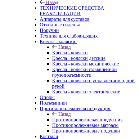
Назад
ТЕХНИЧЕСКИЕ СРЕДСТВА
РЕАБИЛИТАЦИИ
Аппараты для суставов
Откидные сиденья
Поручни
Техника для слабовидящих
Кресла - коляски
Назад
Кресла - коляски
Кресла - коляски детские
Кресла - коляски механические
Кресла - коляски повышенной
грузоподъемности
Кресла - коляски с управлением одной
рукой
Кресла - коляски электрические
Опоры
Подъемники
Противопролежневая продукция
Назад
Противопролежневая продукция
Противопролежневые матрасы
Противопролежневые подушки
Костыли