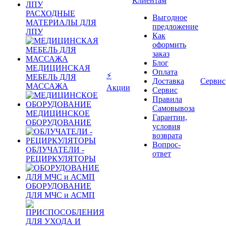
Клиентам
РАСХОДНЫЕ
Выгодное
МАТЕРИАЛЫ ДЛЯ
предложение
ЛПУ
Как
оформить
заказ
Блог
МЕДИЦИНСКАЯ
Оплата
⚡
МЕБЕЛЬ ДЛЯ
Доставка
Сервис
МАССАЖА
Акции
Сервис
Правила
Самовывоза
МЕДИЦИНСКОЕ
Гарантии,
ОБОРУДОВАНИЕ
условия
возврата
Вопрос-
ОБЛУЧАТЕЛИ -
ответ
РЕЦИРКУЛЯТОРЫ
ОБОРУДОВАНИЕ
ДЛЯ МЧС и АСМП