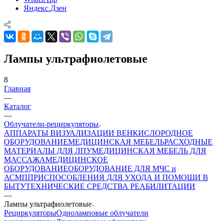
Яндекс.Дзен
Лампы ультрафиолетовые
8
Главная
—
Каталог
—
Облучатели-рециркуляторы
АППАРАТЫ ВИЗУАЛИЗАЦИИ ВЕН
КИСЛОРОДНОЕ
ОБОРУДОВАНИЕ
МЕДИЦИНСКАЯ МЕБЕЛЬ
РАСХОДНЫЕ
МАТЕРИАЛЫ ДЛЯ ЛПУ
МЕДИЦИНСКАЯ МЕБЕЛЬ ДЛЯ
МАССАЖА
МЕДИЦИНСКОЕ
ОБОРУДОВАНИЕ
ОБОРУДОВАНИЕ ДЛЯ МЧС и
АСМП
ПРИСПОСОБЛЕНИЯ ДЛЯ УХОДА И ПОМОЩИ В
БЫТУ
ТЕХНИЧЕСКИЕ СРЕДСТВА РЕАБИЛИТАЦИИ
—
Лампы ультрафиолетовые
Рециркуляторы
Одноламповые облучатели