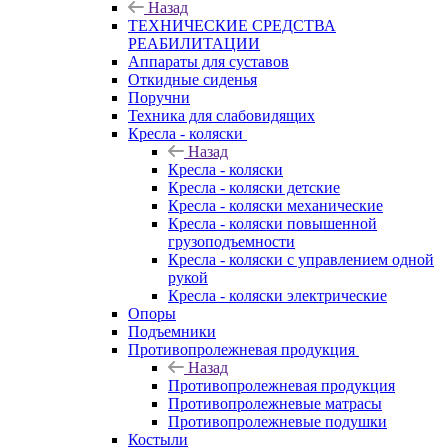
Назад
ТЕХНИЧЕСКИЕ СРЕДСТВА
РЕАБИЛИТАЦИИ
Аппараты для суставов
Откидные сиденья
Поручни
Техника для слабовидящих
Кресла - коляски
Назад
Кресла - коляски
Кресла - коляски детские
Кресла - коляски механические
Кресла - коляски повышенной
грузоподъемности
Кресла - коляски с управлением одной
рукой
Кресла - коляски электрические
Опоры
Подъемники
Противопролежневая продукция
Назад
Противопролежневая продукция
Противопролежневые матрасы
Противопролежневые подушки
Костыли