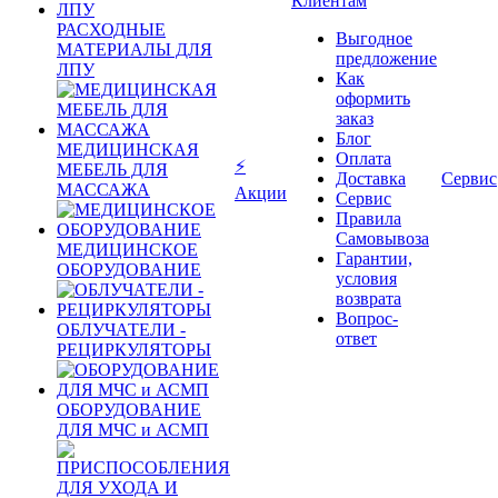
Клиентам
РАСХОДНЫЕ
Выгодное
МАТЕРИАЛЫ ДЛЯ
предложение
ЛПУ
Как
оформить
заказ
Блог
МЕДИЦИНСКАЯ
Оплата
⚡
МЕБЕЛЬ ДЛЯ
Доставка
Сервис
МАССАЖА
Акции
Сервис
Правила
Самовывоза
МЕДИЦИНСКОЕ
Гарантии,
ОБОРУДОВАНИЕ
условия
возврата
Вопрос-
ОБЛУЧАТЕЛИ -
ответ
РЕЦИРКУЛЯТОРЫ
ОБОРУДОВАНИЕ
ДЛЯ МЧС и АСМП