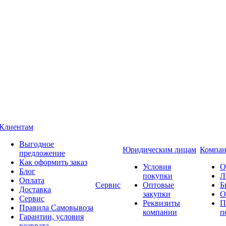
Клиентам
Выгодное
Юридическим лицам
Компан
предложение
Как оформить заказ
Условия
О
Блог
покупки
Л
Оплата
Сервис
Оптовые
Б
Доставка
закупки
О
Сервис
Реквизиты
П
Правила Самовывоза
компании
п
Гарантии, условия
возврата