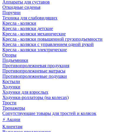
Аппараты для суставов
Откидные сиденья
Поручни
Техника для слабовидящих
Кресла - коляски
Кресла - коляски детские
Кресла - коляски механические
Кресла - коляски повышенной грузоподъемности
Кресла - коляски с управлением одной рукой
Кресла - коляски электрические
Опоры
Подъемники
Противопролежневая продукция
Противопролежневые матрасы
Противопролежневые подушки
Костыли
Ходунки
Ходунки для взрослых
Ходунки-роллаторы (на колесах)
Трости
Тренажеры
Сопутствующие товары для тростей и колясок
⚡ Акции
Клиентам
Выгодное предложение