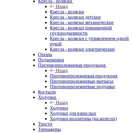
Кресла - коляски
Назад
Кресла - коляски
Кресла - коляски детские
Кресла - коляски механические
Кресла - коляски повышенной
грузоподъемности
Кресла - коляски с управлением одной
рукой
Кресла - коляски электрические
Опоры
Подъемники
Противопролежневая продукция
Назад
Противопролежневая продукция
Противопролежневые матрасы
Противопролежневые подушки
Костыли
Ходунки
Назад
Ходунки
Ходунки для взрослых
Ходунки-роллаторы (на колесах)
Трости
Тренажеры