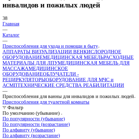
инвалидов и пожилых людей
38
Главная
—
Каталог
—
Приспособления для ухода и помощи в быту
АППАРАТЫ ВИЗУАЛИЗАЦИИ ВЕН
КИСЛОРОДНОЕ
ОБОРУДОВАНИЕ
МЕДИЦИНСКАЯ МЕБЕЛЬ
РАСХОДНЫЕ
МАТЕРИАЛЫ ДЛЯ ЛПУ
МЕДИЦИНСКАЯ МЕБЕЛЬ ДЛЯ
МАССАЖА
МЕДИЦИНСКОЕ
ОБОРУДОВАНИЕ
ОБЛУЧАТЕЛИ -
РЕЦИРКУЛЯТОРЫ
ОБОРУДОВАНИЕ ДЛЯ МЧС и
АСМП
ТЕХНИЧЕСКИЕ СРЕДСТВА РЕАБИЛИТАЦИИ
—
Приспособления для ванны для инвалидов и пожилых людей
Приспособления для туалетной комнаты
Фильтр
По умолчанию (убывание)
По популярности (убывание)
По популярности (возрастание)
По алфавиту (убывание)
По алфавиту (возрастание)