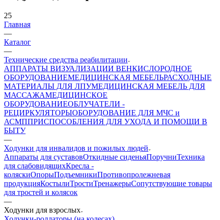
25
Главная
—
Каталог
—
Технические средства реабилитации
АППАРАТЫ ВИЗУАЛИЗАЦИИ ВЕН
КИСЛОРОДНОЕ
ОБОРУДОВАНИЕ
МЕДИЦИНСКАЯ МЕБЕЛЬ
РАСХОДНЫЕ
МАТЕРИАЛЫ ДЛЯ ЛПУ
МЕДИЦИНСКАЯ МЕБЕЛЬ ДЛЯ
МАССАЖА
МЕДИЦИНСКОЕ
ОБОРУДОВАНИЕ
ОБЛУЧАТЕЛИ -
РЕЦИРКУЛЯТОРЫ
ОБОРУДОВАНИЕ ДЛЯ МЧС и
АСМП
ПРИСПОСОБЛЕНИЯ ДЛЯ УХОДА И ПОМОЩИ В
БЫТУ
—
Ходунки для инвалидов и пожилых людей
Аппараты для суставов
Откидные сиденья
Поручни
Техника
для слабовидящих
Кресла -
коляски
Опоры
Подъемники
Противопролежневая
продукция
Костыли
Трости
Тренажеры
Сопутствующие товары
для тростей и колясок
—
Ходунки для взрослых
Ходунки-роллаторы (на колесах)