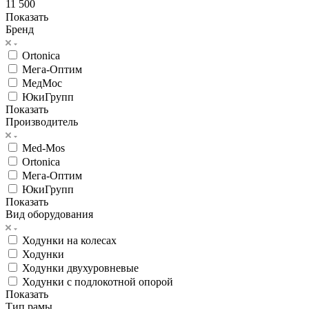
11 500
Показать
Бренд
Ortonica
Мега-Оптим
МедМос
ЮкиГрупп
Показать
Производитель
Med-Mos
Ortonica
Мега-Оптим
ЮкиГрупп
Показать
Вид оборудования
Ходунки на колесах
Ходунки
Ходунки двухуровневые
Ходунки с подлокотной опорой
Показать
Тип рамы