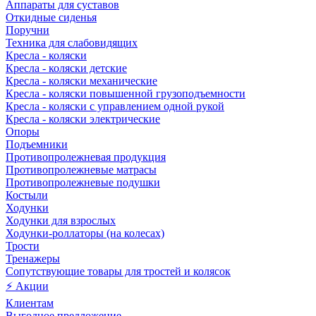
Аппараты для суставов
Откидные сиденья
Поручни
Техника для слабовидящих
Кресла - коляски
Кресла - коляски детские
Кресла - коляски механические
Кресла - коляски повышенной грузоподъемности
Кресла - коляски с управлением одной рукой
Кресла - коляски электрические
Опоры
Подъемники
Противопролежневая продукция
Противопролежневые матрасы
Противопролежневые подушки
Костыли
Ходунки
Ходунки для взрослых
Ходунки-роллаторы (на колесах)
Трости
Тренажеры
Сопутствующие товары для тростей и колясок
⚡ Акции
Клиентам
Выгодное предложение