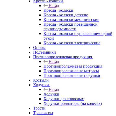
Кресла - коляски
Назад
Кресла - коляски
Кресла - коляски детские
Кресла - коляски механические
Кресла - коляски повышенной
грузоподъемности
Кресла - коляски с управлением одной
рукой
Кресла - коляски электрические
Опоры
Подъемники
Противопролежневая продукция
Назад
Противопролежневая продукция
Противопролежневые матрасы
Противопролежневые подушки
Костыли
Ходунки
Назад
Ходунки
Ходунки для взрослых
Ходунки-роллаторы (на колесах)
Трости
Тренажеры