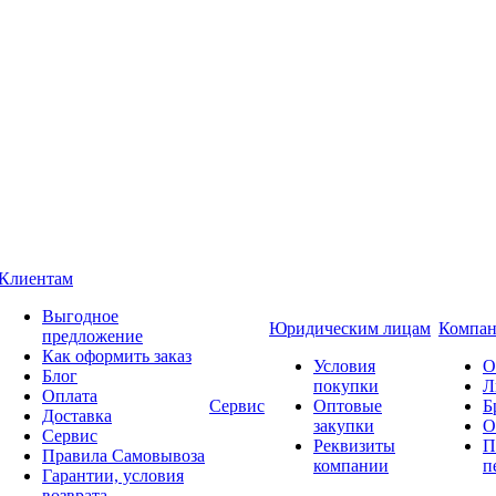
Клиентам
Выгодное
Юридическим лицам
Компан
предложение
Как оформить заказ
Условия
О
Блог
покупки
Л
Оплата
Сервис
Оптовые
Б
Доставка
закупки
О
Сервис
Реквизиты
П
Правила Самовывоза
компании
п
Гарантии, условия
возврата