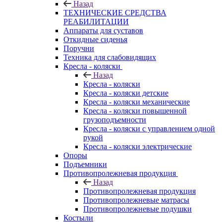
Назад
ТЕХНИЧЕСКИЕ СРЕДСТВА
РЕАБИЛИТАЦИИ
Аппараты для суставов
Откидные сиденья
Поручни
Техника для слабовидящих
Кресла - коляски
Назад
Кресла - коляски
Кресла - коляски детские
Кресла - коляски механические
Кресла - коляски повышенной
грузоподъемности
Кресла - коляски с управлением одной
рукой
Кресла - коляски электрические
Опоры
Подъемники
Противопролежневая продукция
Назад
Противопролежневая продукция
Противопролежневые матрасы
Противопролежневые подушки
Костыли