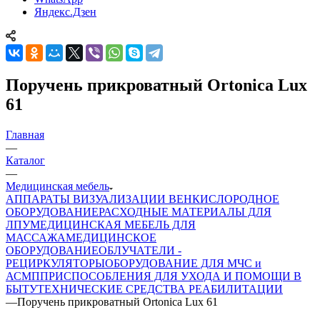
Яндекс.Дзен
Поручень прикроватный Ortonica Lux
61
Главная
—
Каталог
—
Медицинская мебель
АППАРАТЫ ВИЗУАЛИЗАЦИИ ВЕН
КИСЛОРОДНОЕ
ОБОРУДОВАНИЕ
РАСХОДНЫЕ МАТЕРИАЛЫ ДЛЯ
ЛПУ
МЕДИЦИНСКАЯ МЕБЕЛЬ ДЛЯ
МАССАЖА
МЕДИЦИНСКОЕ
ОБОРУДОВАНИЕ
ОБЛУЧАТЕЛИ -
РЕЦИРКУЛЯТОРЫ
ОБОРУДОВАНИЕ ДЛЯ МЧС и
АСМП
ПРИСПОСОБЛЕНИЯ ДЛЯ УХОДА И ПОМОЩИ В
БЫТУ
ТЕХНИЧЕСКИЕ СРЕДСТВА РЕАБИЛИТАЦИИ
—
Поручень прикроватный Ortonica Lux 61