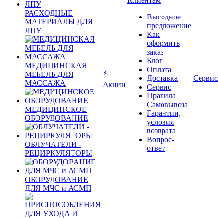
Клиентам
РАСХОДНЫЕ
Выгодное
МАТЕРИАЛЫ ДЛЯ
предложение
ЛПУ
Как
оформить
заказ
Блог
МЕДИЦИНСКАЯ
Оплата
⚡
МЕБЕЛЬ ДЛЯ
Доставка
Сервис
МАССАЖА
Акции
Сервис
Правила
Самовывоза
МЕДИЦИНСКОЕ
Гарантии,
ОБОРУДОВАНИЕ
условия
возврата
Вопрос-
ОБЛУЧАТЕЛИ -
ответ
РЕЦИРКУЛЯТОРЫ
ОБОРУДОВАНИЕ
ДЛЯ МЧС и АСМП