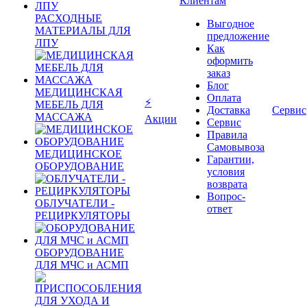
Клиентам
РАСХОДНЫЕ
Выгодное
МАТЕРИАЛЫ ДЛЯ
предложение
ЛПУ
Как
оформить
заказ
Блог
МЕДИЦИНСКАЯ
Оплата
⚡
МЕБЕЛЬ ДЛЯ
Доставка
Сервис
МАССАЖА
Акции
Сервис
Правила
Самовывоза
МЕДИЦИНСКОЕ
Гарантии,
ОБОРУДОВАНИЕ
условия
возврата
Вопрос-
ОБЛУЧАТЕЛИ -
ответ
РЕЦИРКУЛЯТОРЫ
ОБОРУДОВАНИЕ
ДЛЯ МЧС и АСМП