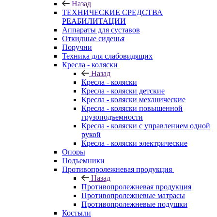
Назад
ТЕХНИЧЕСКИЕ СРЕДСТВА
РЕАБИЛИТАЦИИ
Аппараты для суставов
Откидные сиденья
Поручни
Техника для слабовидящих
Кресла - коляски
Назад
Кресла - коляски
Кресла - коляски детские
Кресла - коляски механические
Кресла - коляски повышенной
грузоподъемности
Кресла - коляски с управлением одной
рукой
Кресла - коляски электрические
Опоры
Подъемники
Противопролежневая продукция
Назад
Противопролежневая продукция
Противопролежневые матрасы
Противопролежневые подушки
Костыли