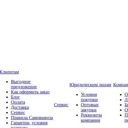
Клиентам
Выгодное
Юридическим лицам
Компан
предложение
Как оформить заказ
Условия
О
Блог
покупки
Л
Оплата
Сервис
Оптовые
Б
Доставка
закупки
О
Сервис
Реквизиты
П
Правила Самовывоза
компании
п
Гарантии, условия
возврата