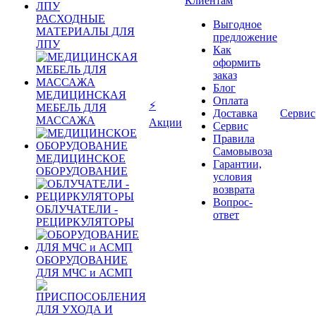
Клиентам
РАСХОДНЫЕ
Выгодное
МАТЕРИАЛЫ ДЛЯ
предложение
ЛПУ
Как
оформить
заказ
Блог
МЕДИЦИНСКАЯ
Оплата
⚡
МЕБЕЛЬ ДЛЯ
Доставка
Сервис
МАССАЖА
Акции
Сервис
Правила
Самовывоза
МЕДИЦИНСКОЕ
Гарантии,
ОБОРУДОВАНИЕ
условия
возврата
Вопрос-
ОБЛУЧАТЕЛИ -
ответ
РЕЦИРКУЛЯТОРЫ
ОБОРУДОВАНИЕ
ДЛЯ МЧС и АСМП