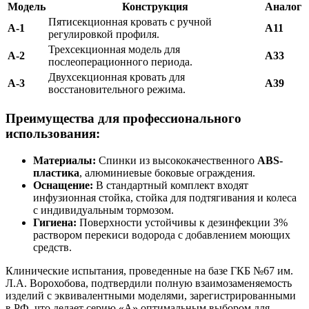
Модель
Конструкция
Аналог
Пятисекционная кровать с ручной
А-1
A11
регулировкой профиля.
Трехсекционная модель для
А-2
A33
послеоперационного периода.
Двухсекционная кровать для
А-3
A39
восстановительного режима.
Преимущества для профессионального
использования:
Материалы:
Спинки из высококачественного
ABS-
пластика
, алюминиевые боковые ограждения.
Оснащение:
В стандартный комплект входят
инфузионная стойка, стойка для подтягивания и колеса
с индивидуальным тормозом.
Гигиена:
Поверхности устойчивы к дезинфекции 3%
раствором перекиси водорода с добавлением моющих
средств.
Клинические испытания, проведенные на базе ГКБ №67 им.
Л.А. Ворохобова, подтвердили полную взаимозаменяемость
изделий с эквивалентными моделями, зарегистрированными
в РФ, что делает серию «А» оптимальным выбором для