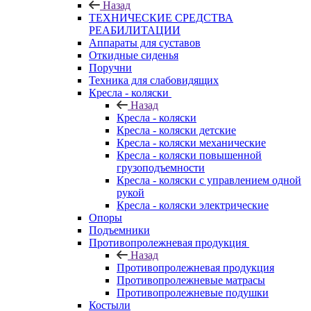
Назад
ТЕХНИЧЕСКИЕ СРЕДСТВА
РЕАБИЛИТАЦИИ
Аппараты для суставов
Откидные сиденья
Поручни
Техника для слабовидящих
Кресла - коляски
Назад
Кресла - коляски
Кресла - коляски детские
Кресла - коляски механические
Кресла - коляски повышенной
грузоподъемности
Кресла - коляски с управлением одной
рукой
Кресла - коляски электрические
Опоры
Подъемники
Противопролежневая продукция
Назад
Противопролежневая продукция
Противопролежневые матрасы
Противопролежневые подушки
Костыли